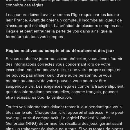
connaître ces règles.
Les joueurs doivent avoir au moins l'âge requis par les lois de
leur France. Avant de créer un compte, il incombe au joueur de
s'assurer qu'il est éligible. La création de plusieurs comptes est
illégale et peut entraîner la perte de vos gains ainsi que la
fermeture de tous vos comptes.
Règles relatives au compte et au déroulement des jeux
Si vous souhaitez jouer au casino phénicien, vous devez fournir
des informations correctes vous concernant lors de votre
inscription. Vous ne pouvez utiliser que votre propre compte et
ne pouvez pas utiliser celui d'une autre personne. Si vous
mentez ou abusez de votre pouvoir, vous pourriez être
suspendu à vie. Les exigences légales contre la fraude stipulent
que des informations personnelles, comme français, peuvent
être nécessaires pour la vérification.
Toutes vos informations doivent rester à jour pendant que vous
êtes sur le site. Chaque domicile, appareil et adresse IP ne peut
avoir qu'un seul compte actif. Le logiciel Ranked Number
Generator (RNG) détermine les résultats des jeux, garantissant
ainsi un traitement équitable pour tous. Si vous tentez de pirater