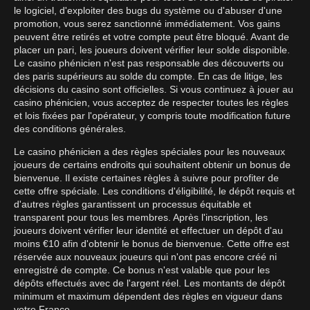
le logiciel, d'exploiter des bugs du système ou d'abuser d'une
promotion, vous serez sanctionné immédiatement. Vos gains
peuvent être retirés et votre compte peut être bloqué. Avant de
placer un pari, les joueurs doivent vérifier leur solde disponible.
Le casino phénicien n'est pas responsable des découverts ou
des paris supérieurs au solde du compte. En cas de litige, les
décisions du casino sont officielles. Si vous continuez à jouer au
casino phénicien, vous acceptez de respecter toutes les règles
et lois fixées par l'opérateur, y compris toute modification future
des conditions générales.
Le casino phénicien a des règles spéciales pour les nouveaux
joueurs de certains endroits qui souhaitent obtenir un bonus de
bienvenue. Il existe certaines règles à suivre pour profiter de
cette offre spéciale. Les conditions d'éligibilité, le dépôt requis et
d'autres règles garantissent un processus équitable et
transparent pour tous les membres. Après l'inscription, les
joueurs doivent vérifier leur identité et effectuer un dépôt d'au
moins €10 afin d'obtenir le bonus de bienvenue. Cette offre est
réservée aux nouveaux joueurs qui n'ont pas encore créé ni
enregistré de compte. Ce bonus n'est valable que pour les
dépôts effectués avec de l'argent réel. Les montants de dépôt
minimum et maximum dépendent des règles en vigueur dans
votre France.