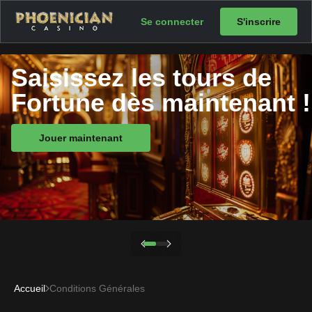
Se connecter
S'inscrire
Saisissez les tours de
Fortune dès maintenant !
Jouer maintenant
Accueil
Conditions Générales