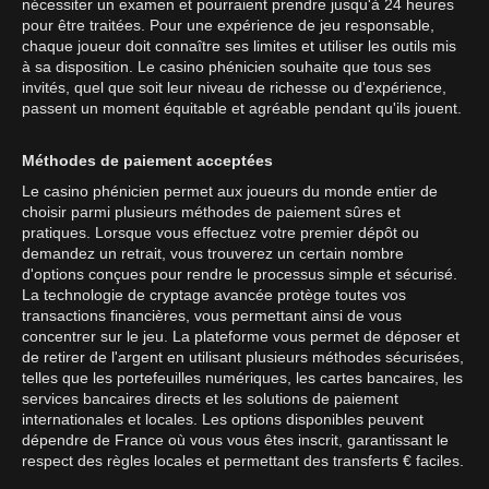
nécessiter un examen et pourraient prendre jusqu'à 24 heures
pour être traitées. Pour une expérience de jeu responsable,
chaque joueur doit connaître ses limites et utiliser les outils mis
à sa disposition. Le casino phénicien souhaite que tous ses
invités, quel que soit leur niveau de richesse ou d'expérience,
passent un moment équitable et agréable pendant qu'ils jouent.
Méthodes de paiement acceptées
Le casino phénicien permet aux joueurs du monde entier de
choisir parmi plusieurs méthodes de paiement sûres et
pratiques. Lorsque vous effectuez votre premier dépôt ou
demandez un retrait, vous trouverez un certain nombre
d'options conçues pour rendre le processus simple et sécurisé.
La technologie de cryptage avancée protège toutes vos
transactions financières, vous permettant ainsi de vous
concentrer sur le jeu. La plateforme vous permet de déposer et
de retirer de l'argent en utilisant plusieurs méthodes sécurisées,
telles que les portefeuilles numériques, les cartes bancaires, les
services bancaires directs et les solutions de paiement
internationales et locales. Les options disponibles peuvent
dépendre de France où vous vous êtes inscrit, garantissant le
respect des règles locales et permettant des transferts € faciles.