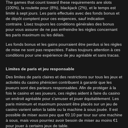
The games that count toward these requirements are slots
(100%), la roulette pour (8%), blackjack (2%), et le temps est
limité à sept jours. Les paris effectués avec des fonds bonus et
de dépôt comptent pour ces exigences, sauf indication
contraire. Lisez toujours les conditions générales des bonus
pour vous assurer de ne pas enfreindre les règles concernant
les paris maximum ou les délais.
Les fonds bonus et les gains pourraient être perdus si les règles
de mise ne sont pas respectées. Faites toujours attention à ces
conditions pour une expérience de jeu agréable et sans tracas.
Limites de paris et jeu responsable
Des limites de paris claires et des restrictions sur tous les jeux et
activités du casino phénicien contribuent à garantir que les
joueurs sont des parieurs responsables. Afin de protéger à la
fois le casino et ses joueurs, ces règles aident à faire du casino
un endroit agréable pour s'amuser et jouer équitablement. Les
paris minimum et maximum pouvant être placés sur un jeu de
casino varient selon la table ou la machine à sous jouée. Il est
possible de miser aussi peu que €0.10 par tour sur une machine
à sous, mais vous pourriez avoir besoin de miser au moins €1
pour jouer à certains jeux de table.