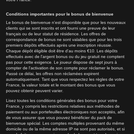
Conditions importantes pour le bonus de bienvenue
Le bonus de bienvenue n'est disponible que pour les nouveaux
clients qui se sont inscrits et ont fourni une preuve de leur
français ou de leur statut de résidence. Les offres de
correspondance de bonus ne sont valables que pour les trois
premiers dépôts effectués après une inscription réussie.
Chaque dépôt éligible doit être d'au moins €10. Les dépôts
effectués avec de l'argent bonus ou du jeu gratuit ne comptent
pas pour cette exigence. Le joueur dispose de sept jours à
compter de l'activation de son compte pour réclamer le bonus.
Passé ce délai, les offres non réclamées expirent
automatiquement. Tant que vous respectez les règles de votre
France, la valeur totale et le montant des bonus que vous
pouvez obtenir peuvent varier.
Lisez toutes les conditions générales des bonus pour votre
France, y compris les restrictions relatives aux méthodes de
paiement ou aux portefeuilles électroniques non acceptés, afin
de vous assurer que vous pouvez bénéficier du pack de
bienvenue spécial. Les comptes multiples provenant du même
domicile ou de la même adresse IP ne sont pas autorisés, et si