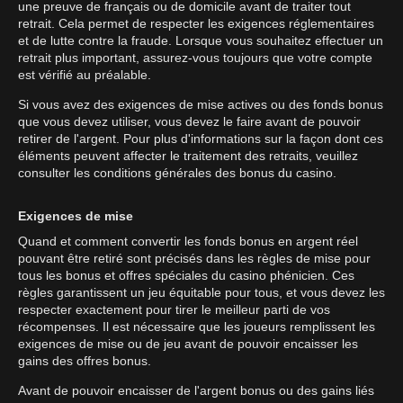
une preuve de français ou de domicile avant de traiter tout
retrait. Cela permet de respecter les exigences réglementaires
et de lutte contre la fraude. Lorsque vous souhaitez effectuer un
retrait plus important, assurez-vous toujours que votre compte
est vérifié au préalable.
Si vous avez des exigences de mise actives ou des fonds bonus
que vous devez utiliser, vous devez le faire avant de pouvoir
retirer de l'argent. Pour plus d'informations sur la façon dont ces
éléments peuvent affecter le traitement des retraits, veuillez
consulter les conditions générales des bonus du casino.
Exigences de mise
Quand et comment convertir les fonds bonus en argent réel
pouvant être retiré sont précisés dans les règles de mise pour
tous les bonus et offres spéciales du casino phénicien. Ces
règles garantissent un jeu équitable pour tous, et vous devez les
respecter exactement pour tirer le meilleur parti de vos
récompenses. Il est nécessaire que les joueurs remplissent les
exigences de mise ou de jeu avant de pouvoir encaisser les
gains des offres bonus.
Avant de pouvoir encaisser de l'argent bonus ou des gains liés