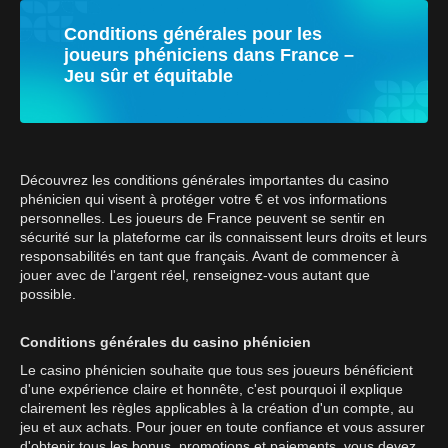
Conditions générales pour les
joueurs phéniciens dans France –
Jeu sûr et équitable
Découvrez les conditions générales importantes du casino
phénicien qui visent à protéger votre € et vos informations
personnelles. Les joueurs de France peuvent se sentir en
sécurité sur la plateforme car ils connaissent leurs droits et leurs
responsabilités en tant que français. Avant de commencer à
jouer avec de l'argent réel, renseignez-vous autant que
possible.
Conditions générales du casino phénicien
Le casino phénicien souhaite que tous ses joueurs bénéficient
d'une expérience claire et honnête, c'est pourquoi il explique
clairement les règles applicables à la création d'un compte, au
jeu et aux achats. Pour jouer en toute confiance et vous assurer
d'obtenir tous les bonus, promotions et paiements, vous devez