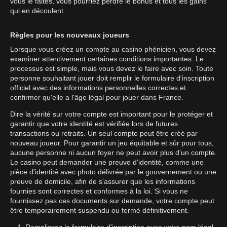
vous le faites, vous pourriez perdre le bonus et tous les gains
qui en découlent.
Règles pour les nouveaux joueurs
Lorsque vous créez un compte au casino phénicien, vous devez
examiner attentivement certaines conditions importantes. Le
processus est simple, mais vous devez le faire avec soin. Toute
personne souhaitant jouer doit remplir le formulaire d'inscription
officiel avec des informations personnelles correctes et
confirmer qu'elle a l'âge légal pour jouer dans France.
Dire la vérité sur votre compte est important pour le protéger et
garantir que votre identité est vérifiée lors de futures
transactions ou retraits. Un seul compte peut être créé par
nouveau joueur. Pour garantir un jeu équitable et sûr pour tous,
aucune personne ni aucun foyer ne peut avoir plus d'un compte.
Le casino peut demander une preuve d'identité, comme une
pièce d'identité avec photo délivrée par le gouvernement ou une
preuve de domicile, afin de s'assurer que les informations
fournies sont correctes et conformes à la loi. Si vous ne
fournissez pas ces documents sur demande, votre compte peut
être temporairement suspendu ou fermé définitivement.