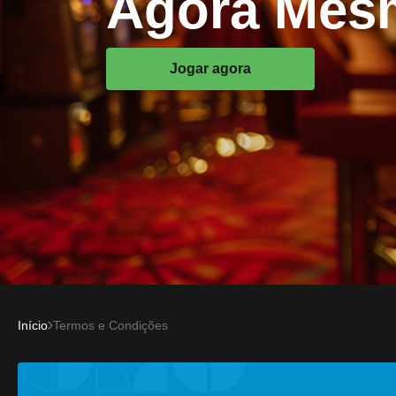
Agora Mes
Jogar agora
Início
Termos e Condições