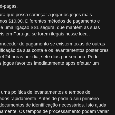
ré-pagas.
ara que possa começar a jogar os jogos mais
menos $10.00. Diferentes métodos de pagamento e
s de uma ligação SSL segura, que mantém as suas
 em Portugal se forem ilegais nesse local.
fornecedor de pagamento se existem taxas de outras
ificação da sua conta e os levantamentos posteriores
el 24 horas por dia, sete dias por semana. Pode
 jogos favoritos imediatamente após efetuar um
m uma política de levantamentos e tempos de
dos rapidamente. Antes de pedir o seu primeiro
 documentos de identificação necessários. Isto ajuda
ernamente. Os tempos de processamento podem variar