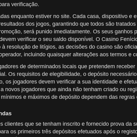
ara verificação.
as enquanto estiver no site. Cada casa, dispositivo e e
ultados dos jogos, garantindo que todos são tratados de 
promoção, será punido imediatamente. Os seus ganhos p
devem verificar o seu saldo disponível. O Casino Feníc
 à resolução de litígios, as decisões do casino são ofici
operador, incluindo quaisquer alterações aos termos e c
ogadores de determinados locais que pretendem receber
cial. Os requisitos de elegibilidade, o depósito necessár
o, os jogadores devem verificar a sua identidade e efet
 a novos jogadores que ainda não tenham criado ou regi
s mínimos e máximos de depósito dependem das regras 
ndas
 clientes que se tenham inscrito e fornecido prova da s
ara os primeiros três depósitos efetuados após o regis