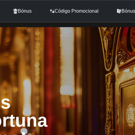
Bónus
Código Promocional
Bónus
os
ortuna