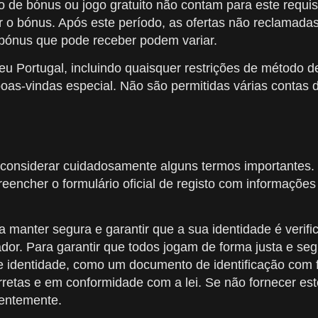
de bónus ou jogo gratuito não contam para este requisit
r o bónus. Após este período, as ofertas não reclamad
e bónus que pode receber podem variar.
eu Portugal, incluindo quaisquer restrições de método 
boas-vindas especial. Não são permitidas várias contas
 considerar cuidadosamente alguns termos importantes.
encher o formulário oficial de registo com informações 
a manter segura e garantir que a sua identidade é veri
dor. Para garantir que todos jogam de forma justa e se
 identidade, como um documento de identificação com f
orretas e em conformidade com a lei. Se não fornecer es
entemente.