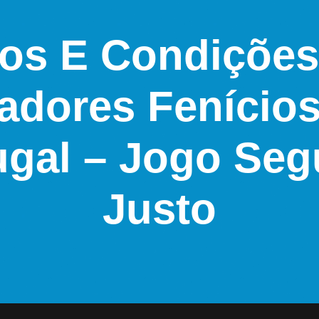
os E Condições
adores Fenício
ugal – Jogo Seg
Justo