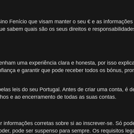
sino Fenício que visam manter o seu € e as informaçõe
rque sabem quais são os seus direitos e responsabilidad
enham uma experiência clara e honesta, por isso explic
nfiança e garantir que pode receber todos os bónus, p
as leis do seu Portugal. Antes de criar uma conta, é de
nhos e ao encerramento de todas as suas contas.
 informações corretas sobre si ao inscrever-se. Só pode 
oder, pode ser suspenso para sempre. Os requisitos leg