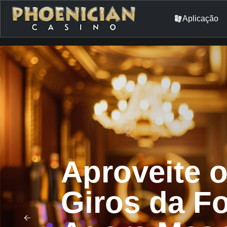
Aplicação
Aproveite 
Giros da F