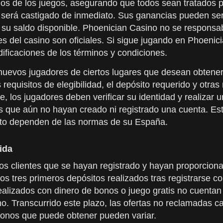
de los juegos, asegurando que todos sean tratados por 
, será castigado de inmediato. Sus ganancias pueden ser
su saldo disponible. Phoenician Casino no se responsabi
es del casino son oficiales. Si sigue jugando en Phoenic
dificaciones de los términos y condiciones.
nuevos jugadores de ciertos lugares que desean obtener
 requisitos de elegibilidad, el depósito requerido y otra
e, los jugadores deben verificar su identidad y realizar
s que aún no hayan creado ni registrado una cuenta. Est
ito dependen de las normas de su España.
ida
os clientes que se hayan registrado y hayan proporciona
los tres primeros depósitos realizados tras registrarse
alizados con dinero de bonos o juego gratis no cuentan p
ono. Transcurrido este plazo, las ofertas no reclamada
 bonos que puede obtener pueden variar.