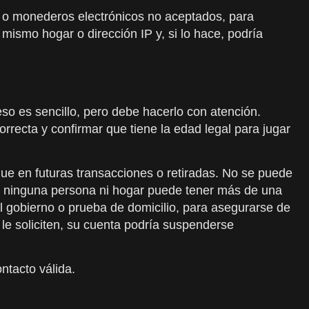
o o monederos electrónicos no aceptados, para
ismo hogar o dirección IP y, si lo hace, podría
so es sencillo, pero debe hacerlo con atención.
rrecta y confirmar que tiene la edad legal para jugar
que en futuras transacciones o retiradas. No se puede
a, ninguna persona ni hogar puede tener más de una
l gobierno o prueba de domicilio, para asegurarse de
le soliciten, su cuenta podría suspenderse
ntacto válida.