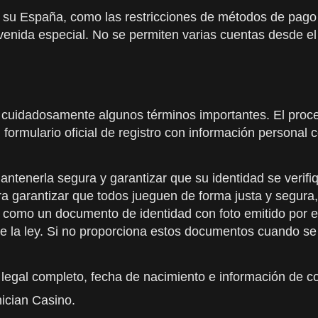
e su España, como las restricciones de métodos de pag
nida especial. No se permiten varias cuentas desde el m
 cuidadosamente algunos términos importantes. El proce
ormulario oficial de registro con información personal co
ntenerla segura y garantizar que su identidad se verifi
a garantizar que todos jueguen de forma justa y segur
d, como un documento de identidad con foto emitido por e
e la ley. Si no proporciona estos documentos cuando se 
legal completo, fecha de nacimiento e información de co
ician Casino.