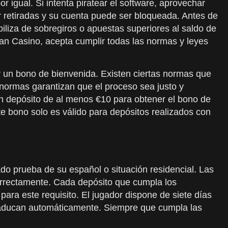
igual. Si intenta piratear el software, aprovechar
 retiradas y su cuenta puede ser bloqueada. Antes de
liza de sobregiros o apuestas superiores al saldo de
ian Casino, acepta cumplir todas las normas y leyes
 un bono de bienvenida. Existen ciertas normas que
s normas garantizan que el proceso sea justo y
 un depósito de al menos €10 para obtener el bono de
e bono solo es válido para depósitos realizados con
do prueba de su español o situación residencial. Las
 correctamente. Cada depósito que cumpla los
ara este requisito. El jugador dispone de siete días
s caducan automáticamente. Siempre que cumpla las