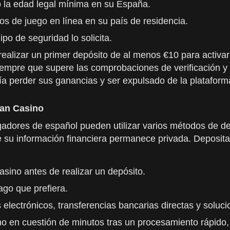
 la edad legal mínima en su España.
ios de juego en línea en su país de residencia.
po de seguridad lo solicita.
realizar un primer depósito de al menos €10 para activar
iempre que supere las comprobaciones de verificación y c
odría perder sus ganancias y ser expulsado de la platafo
ian Casino
gadores de español pueden utilizar varios métodos de d
 su información financiera permanece privada. Deposita
sino antes de realizar un depósito.
ago que prefiera.
electrónicos, transferencias bancarias directas y soluc
no en cuestión de minutos tras un procesamiento rápido,