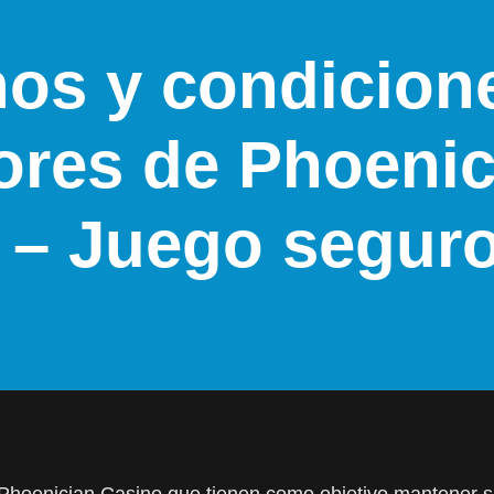
os y condicion
ores de Phoenic
– Juego seguro