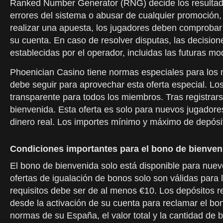
Ranked Number Generator (RNG) decide los resultados 
errores del sistema o abusar de cualquier promoción
realizar una apuesta, los jugadores deben comprobar 
su cuenta. En caso de resolver disputas, las decision
establecidas por el operador, incluidas las futuras mo
Phoenician Casino tiene normas especiales para los 
debe seguir para aprovechar esta oferta especial. Los
transparente para todos los miembros. Tras registrars
bienvenida. Esta oferta es solo para nuevos jugadore
dinero real. Los importes mínimo y máximo de depós
Condiciones importantes para el bono de bienven
El bono de bienvenida solo está disponible para nuev
ofertas de igualación de bonos solo son válidas para 
requisitos debe ser de al menos €10. Los depósitos re
desde la activación de su cuenta para reclamar el b
normas de su España, el valor total y la cantidad de