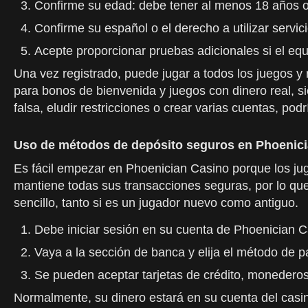
Confirme su edad: debe tener al menos 18 años o
Confirme su español o el derecho a utilizar servic
Acepte proporcionar pruebas adicionales si el equi
Una vez registrado, puede jugar a todos los juegos y 
para bonos de bienvenida y juegos con dinero real, s
falsa, eludir restricciones o crear varias cuentas, p
Uso de métodos de depósito seguros en Phoenic
Es fácil empezar en Phoenician Casino porque los ju
mantiene todas sus transacciones seguras, por lo que
sencillo, tanto si es un jugador nuevo como antiguo.
Debe iniciar sesión en su cuenta de Phoenician Ca
Vaya a la sección de banca y elija el método de p
Se pueden aceptar tarjetas de crédito, monederos 
Normalmente, su dinero estará en su cuenta del casi