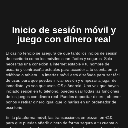
Inicio de sesión móvil y
juego con dinero real
El casino fenicio se asegura de que tanto los inicios de sesión
de escritorio como los móviles sean fáciles y seguros. Solo
necesitas una conexión a internet estable y tu nombre de
usuario y contraseña actuales para acceder a tu cuenta en tu
teléfono o tableta. La interfaz móvil está diseñada para ser fácil
de usar, para que puedas iniciar sesión y empezar a jugar de
inmediato, ya sea que uses iOS o Android. Una vez que hayas
iniciado sesión en tu teléfono, puedes usar todas las funciones
de los juegos con dinero real. Puedes depositar dinero, obtener
bonos y retirar dinero igual que lo harías en un ordenador de
escritorio.
En la plataforma móvil, las transacciones empiezan en €10,
para que puedas añadir dinero de forma segura a tu cuenta o