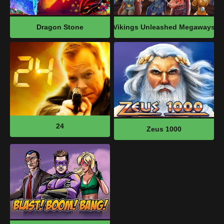
Dragon Stone
Vikings Unleashed Megaways
24
Zeus 1000