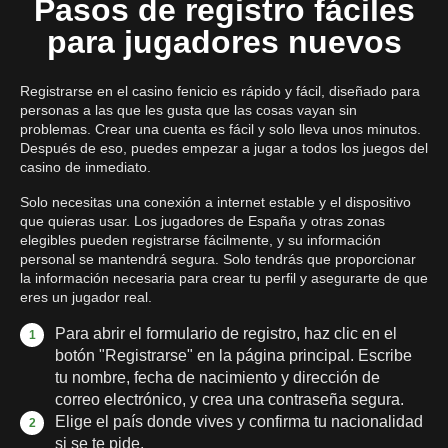
Pasos de registro fáciles
para jugadores nuevos
Registrarse en el casino fenicio es rápido y fácil, diseñado para
personas a las que les gusta que las cosas vayan sin
problemas. Crear una cuenta es fácil y solo lleva unos minutos.
Después de eso, puedes empezar a jugar a todos los juegos del
casino de inmediato.
Solo necesitas una conexión a internet estable y el dispositivo
que quieras usar. Los jugadores de España y otras zonas
elegibles pueden registrarse fácilmente, y su información
personal se mantendrá segura. Solo tendrás que proporcionar
la información necesaria para crear tu perfil y asegurarte de que
eres un jugador real.
Para abrir el formulario de registro, haz clic en el
botón "Registrarse" en la página principal. Escribe
tu nombre, fecha de nacimiento y dirección de
correo electrónico, y crea una contraseña segura.
Elige el país donde vives y confirma tu nacionalidad
si se te pide.