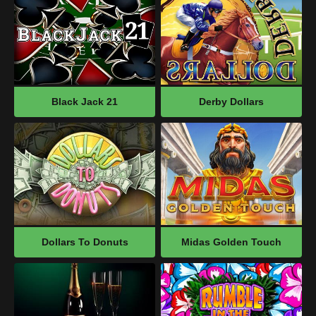
Black Jack 21
Grace Of Cleopatra
Dollars To Donuts
Midas Golden Touch