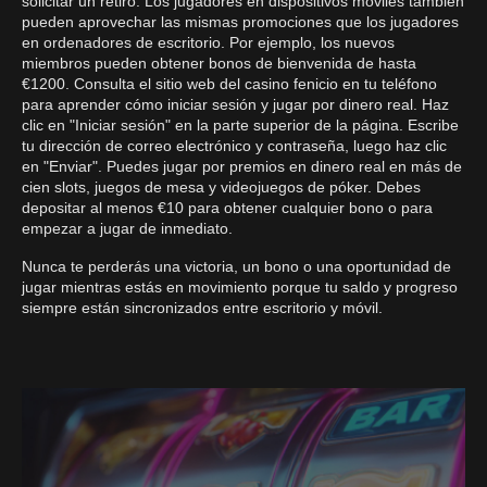
solicitar un retiro. Los jugadores en dispositivos móviles también
pueden aprovechar las mismas promociones que los jugadores
en ordenadores de escritorio. Por ejemplo, los nuevos
miembros pueden obtener bonos de bienvenida de hasta
€1200. Consulta el sitio web del casino fenicio en tu teléfono
para aprender cómo iniciar sesión y jugar por dinero real. Haz
clic en "Iniciar sesión" en la parte superior de la página. Escribe
tu dirección de correo electrónico y contraseña, luego haz clic
en "Enviar". Puedes jugar por premios en dinero real en más de
cien slots, juegos de mesa y videojuegos de póker. Debes
depositar al menos €10 para obtener cualquier bono o para
empezar a jugar de inmediato.
Nunca te perderás una victoria, un bono o una oportunidad de
jugar mientras estás en movimiento porque tu saldo y progreso
siempre están sincronizados entre escritorio y móvil.