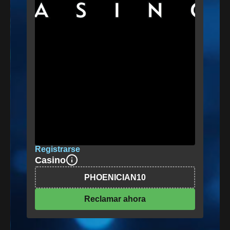
Registrarse
Casino
PHOENICIAN10
Reclamar ahora