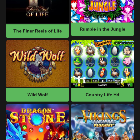
Rumble in the Jungle
The Finer Reels of Life
Country Life Hd
Wild Wolf