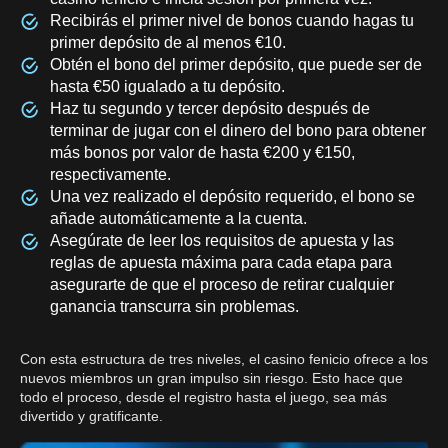
Recibirás el primer nivel de bonos cuando hagas tu
primer depósito de al menos €10.
Obtén el bono del primer depósito, que puede ser de
hasta €50 igualado a tu depósito.
Haz tu segundo y tercer depósito después de
terminar de jugar con el dinero del bono para obtener
más bonos por valor de hasta €200 y €150,
respectivamente.
Una vez realizado el depósito requerido, el bono se
añade automáticamente a la cuenta.
Asegúrate de leer los requisitos de apuesta y las
reglas de apuesta máxima para cada etapa para
asegurarte de que el proceso de retirar cualquier
ganancia transcurra sin problemas.
Con esta estructura de tres niveles, el casino fenicio ofrece a los
nuevos miembros un gran impulso sin riesgo. Esto hace que
todo el proceso, desde el registro hasta el juego, sea más
divertido y gratificante.