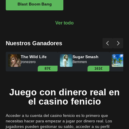
Blast Boom Bang
Ver todo
Nuestros Ganadores
The Wild Life
Sugar Smash
Ru
jronezero
Bernmen
Fl
87€
161€
Juego con dinero real en
el casino fenicio
Acceder a tu cuenta del casino fenicio es lo primero que
necesitas hacer para empezar a jugar por dinero real. Los
jugadores pueden gestionar su saldo, acceder a su perfil