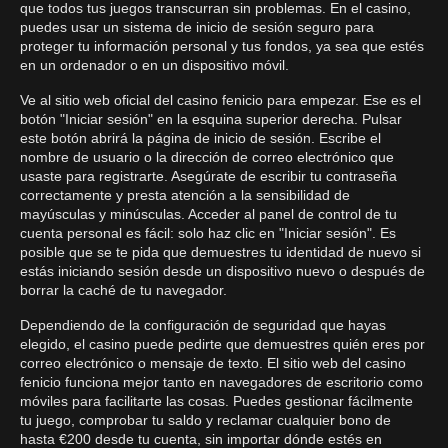
que todos tus juegos transcurran sin problemas. En el casino,
puedes usar un sistema de inicio de sesión seguro para
proteger tu información personal y tus fondos, ya sea que estés
en un ordenador o en un dispositivo móvil.
Ve al sitio web oficial del casino fenicio para empezar. Ese es el
botón "Iniciar sesión" en la esquina superior derecha. Pulsar
este botón abrirá la página de inicio de sesión. Escribe el
nombre de usuario o la dirección de correo electrónico que
usaste para registrarte. Asegúrate de escribir tu contraseña
correctamente y presta atención a la sensibilidad de
mayúsculas y minúsculas. Acceder al panel de control de tu
cuenta personal es fácil: solo haz clic en "Iniciar sesión". Es
posible que se te pida que demuestres tu identidad de nuevo si
estás iniciando sesión desde un dispositivo nuevo o después de
borrar la caché de tu navegador.
Dependiendo de la configuración de seguridad que hayas
elegido, el casino puede pedirte que demuestres quién eres por
correo electrónico o mensaje de texto. El sitio web del casino
fenicio funciona mejor tanto en navegadores de escritorio como
móviles para facilitarte las cosas. Puedes gestionar fácilmente
tu juego, comprobar tu saldo y reclamar cualquier bono de
hasta €200 desde tu cuenta, sin importar dónde estés en