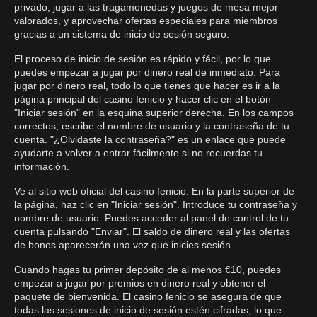
privado, jugar a las tragamonedas y juegos de mesa mejor
valorados, y aprovechar ofertas especiales para miembros
gracias a un sistema de inicio de sesión seguro.
El proceso de inicio de sesión es rápido y fácil, por lo que
puedes empezar a jugar por dinero real de inmediato. Para
jugar por dinero real, todo lo que tienes que hacer es ir a la
página principal del casino fenicio y hacer clic en el botón
"Iniciar sesión" en la esquina superior derecha. En los campos
correctos, escribe el nombre de usuario y la contraseña de tu
cuenta. "¿Olvidaste la contraseña?" es un enlace que puede
ayudarte a volver a entrar fácilmente si no recuerdas tu
información.
Ve al sitio web oficial del casino fenicio. En la parte superior de
la página, haz clic en "Iniciar sesión". Introduce tu contraseña y
nombre de usuario. Puedes acceder al panel de control de tu
cuenta pulsando "Enviar". El saldo de dinero real y las ofertas
de bonos aparecerán una vez que inicies sesión.
Cuando hagas tu primer depósito de al menos €10, puedes
empezar a jugar por premios en dinero real y obtener el
paquete de bienvenida. El casino fenicio se asegura de que
todas las sesiones de inicio de sesión estén cifradas, lo que