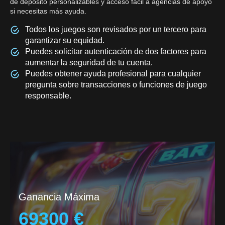
de depósito personalizables y acceso fácil a agencias de apoyo
si necesitas más ayuda.
Todos los juegos son revisados por un tercero para
garantizar su equidad.
Puedes solicitar autenticación de dos factores para
aumentar la seguridad de tu cuenta.
Puedes obtener ayuda profesional para cualquier
pregunta sobre transacciones o funciones de juego
responsable.
Ganancia Máxima
69300 €