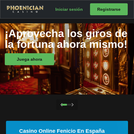
Iniciar sesión
Registrarse
¡Aprovecha los giros de
la fortuna ahora mismo!
Juega ahora
Casino Online Fenicio En España