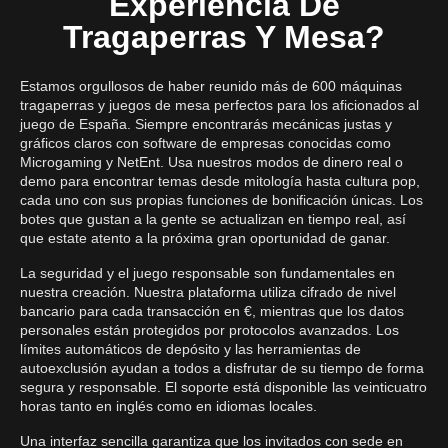
Experiencia De
Tragaperras Y Mesa?
Estamos orgullosos de haber reunido más de 600 máquinas
tragaperras y juegos de mesa perfectos para los aficionados al
juego de España. Siempre encontrarás mecánicas justas y
gráficos claros con software de empresas conocidas como
Microgaming y NetEnt. Usa nuestros modos de dinero real o
demo para encontrar temas desde mitología hasta cultura pop,
cada uno con sus propias funciones de bonificación únicas. Los
botes que gustan a la gente se actualizan en tiempo real, así
que estate atento a la próxima gran oportunidad de ganar.
La seguridad y el juego responsable son fundamentales en
nuestra creación. Nuestra plataforma utiliza cifrado de nivel
bancario para cada transacción en €, mientras que los datos
personales están protegidos por protocolos avanzados. Los
límites automáticos de depósito y las herramientas de
autoexclusión ayudan a todos a disfrutar de su tiempo de forma
segura y responsable. El soporte está disponible las veinticuatro
horas tanto en inglés como en idiomas locales.
Una interfaz sencilla garantiza que los invitados con sede en