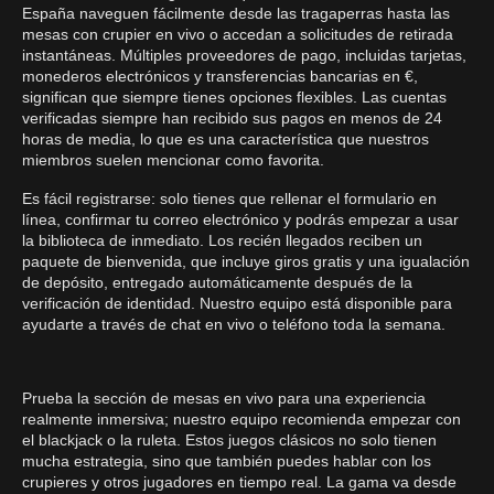
España naveguen fácilmente desde las tragaperras hasta las
mesas con crupier en vivo o accedan a solicitudes de retirada
instantáneas. Múltiples proveedores de pago, incluidas tarjetas,
monederos electrónicos y transferencias bancarias en €,
significan que siempre tienes opciones flexibles. Las cuentas
verificadas siempre han recibido sus pagos en menos de 24
horas de media, lo que es una característica que nuestros
miembros suelen mencionar como favorita.
Es fácil registrarse: solo tienes que rellenar el formulario en
línea, confirmar tu correo electrónico y podrás empezar a usar
la biblioteca de inmediato. Los recién llegados reciben un
paquete de bienvenida, que incluye giros gratis y una igualación
de depósito, entregado automáticamente después de la
verificación de identidad. Nuestro equipo está disponible para
ayudarte a través de chat en vivo o teléfono toda la semana.
Prueba la sección de mesas en vivo para una experiencia
realmente inmersiva; nuestro equipo recomienda empezar con
el blackjack o la ruleta. Estos juegos clásicos no solo tienen
mucha estrategia, sino que también puedes hablar con los
crupieres y otros jugadores en tiempo real. La gama va desde