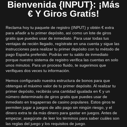
Bienvenida {INPUT}: ¡Más
€ Y Giros Gratis!
Reclama hoy tu paquete de registro {INPUT} y obtén € extra
para añadir a tu primer depósito, así como un lote de giros
gratis que puedes usar de inmediato. Para usar todas tus
ventajas de recién llegado, regístrate en una cuenta y sigue las
instrucciones para realizar tu primer depósito con tu método de
pago España preferido. Podrás ver tu saldo de inmediato
porque nuestro sistema de registro verifica las cuentas en solo
unos minutos. Para un proceso fluido, te sugerimos que
verifiques dos veces tu información.
Hemos configurado nuestra estructura de bonos para que
obtengas el máximo valor de tu primer depósito. Al realizar tu
primer depósito, recibirás una cantidad igualada en € y un
número determinado de giros gratis que puedes usar de
inmediato en tragaperras de casino populares. Estos giros te
permiten jugar a juegos de alto pago sin ningún riesgo, y el
dinero extra te da más dinero para gastar en juegos. Antes de
empezar, asegúrate de leer los términos para saber cuáles son
las reglas del juego y los requisitos de juego.