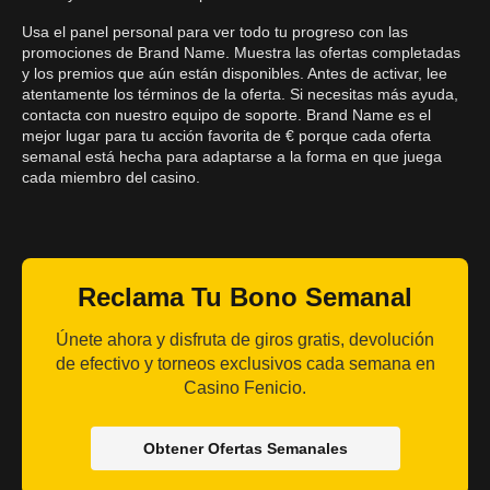
Usa el panel personal para ver todo tu progreso con las
promociones de Brand Name. Muestra las ofertas completadas
y los premios que aún están disponibles. Antes de activar, lee
atentamente los términos de la oferta. Si necesitas más ayuda,
contacta con nuestro equipo de soporte. Brand Name es el
mejor lugar para tu acción favorita de € porque cada oferta
semanal está hecha para adaptarse a la forma en que juega
cada miembro del casino.
Reclama Tu Bono Semanal
Únete ahora y disfruta de giros gratis, devolución
de efectivo y torneos exclusivos cada semana en
Casino Fenicio.
Obtener Ofertas Semanales