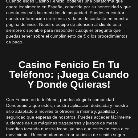
Cuando eliges Casino Fenicio, obtienes una plataforma que
opera legalmente en España, conocida por su honestidad y que
cuenta con sólidas medidas de seguridad. Puedes encontrar
nuestra información de licencia y datos de contacto en nuestra
página de inicio. Nuestro equipo de atención al cliente está
siempre disponible para responder cualquier pregunta que
puedas tener sobre el cumplimiento de € o los procedimientos
de pago.
Casino Fenicio En Tu
Teléfono: ¡Juega Cuando
Y Donde Quieras!
Con Fenicio en tu teléfono, puedes elegir la comodidad.
Dondequiera que estés, nuestra aplicación dedicada y nuestro
sitio adaptado a móviles te ofrecen la misma jugabilidad y
seguridad que esperas de nosotros. Puedes acceder fácilmente
a cientos de tus máquinas tragaperras y juegos de mesa
favoritos tocando nuestro icono, ya sea que estés en casa o en
movimiento. Recomendamos crear un inicio de sesión seguro