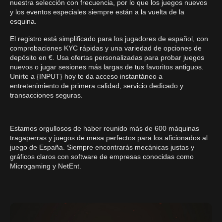
nuestra selección con frecuencia, por lo que los juegos nuevos
y los eventos especiales siempre están a la vuelta de la
esquina.
El registro está simplificado para los jugadores de español, con
comprobaciones KYC rápidas y una variedad de opciones de
depósito en €. Usa ofertas personalizadas para probar juegos
nuevos o jugar sesiones más largas de tus favoritos antiguos.
Unirte a {INPUT} hoy te da acceso instantáneo a
entretenimiento de primera calidad, servicio dedicado y
transacciones seguras.
Estamos orgullosos de haber reunido más de 600 máquinas
tragaperras y juegos de mesa perfectos para los aficionados al
juego de España. Siempre encontrarás mecánicas justas y
gráficos claros con software de empresas conocidas como
Microgaming y NetEnt.