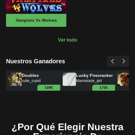
Vampires Vs Wolves
Ver todo
Nuestros Ganadores
Doubles
Lucky Firecracker
S
cutie_cupid
Marmalade_girl
Iv
109€
170€
¿Por Qué Elegir Nuestra