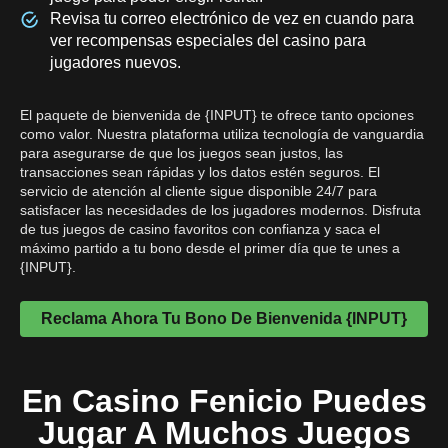
Revisa tu correo electrónico de vez en cuando para
ver recompensas especiales del casino para
jugadores nuevos.
El paquete de bienvenida de {INPUT} te ofrece tanto opciones
como valor. Nuestra plataforma utiliza tecnología de vanguardia
para asegurarse de que los juegos sean justos, las
transacciones sean rápidas y los datos estén seguros. El
servicio de atención al cliente sigue disponible 24/7 para
satisfacer las necesidades de los jugadores modernos. Disfruta
de tus juegos de casino favoritos con confianza y saca el
máximo partido a tu bono desde el primer día que te unes a
{INPUT}.
Reclama Ahora Tu Bono De Bienvenida {INPUT}
En Casino Fenicio Puedes
Jugar A Muchos Juegos