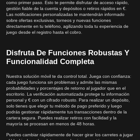
como primer paso. Esto te permite disfrutar de acceso rápido,
gestión fiable de la cuenta y depósitos o retiros rápidos en €.
Las notificaciones personalizadas te mantendrán informado
sobre ofertas exclusivas, torneos y nuevas funciones
directamente en tu teléfono, agilizando toda tu experiencia de
juego desde el registro hasta el cobro.
Disfruta De Funciones Robustas Y
Funcionalidad Completa
Nuestra solución móvil te da control total. Juega con confianza:
cada juego funciona sin problemas y admite las mismas
probabilidades y porcentajes de retorno al jugador que en el
escritorio. La verificación automatizada protege tu información
personal y € con un cifrado robusto. Para realizar un depósito,
solo tienes que elegir tu método de pago preferido y luego
podrás gestionar rápidamente tus transacciones dentro de la
cartera segura. Puedes realizar retiros con facilidad y la
mayoría se procesan en menos de 48 horas.
Puedes cambiar rápidamente de hacer girar los carretes a jugar