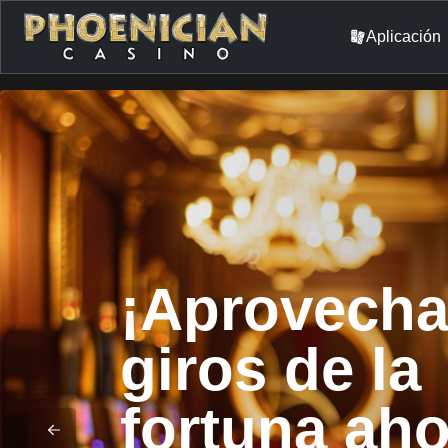
Aplicación
¡Aprovecha
giros de la
fortuna aho