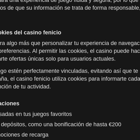
ara una experiencia de juego fluida y segura, por lo que
 de que su información se trata de forma responsable, 
kies del casino fenicio
para algo más que personalizar tu experiencia de navegac
referencias. Al permitir las cookies, el casino puede hac
rte ofertas únicas solo para usuarios actuales.
go estén perfectamente vinculadas, evitando así que te p
 el casino fenicio utiliza cookies para informarte cada 
ción de tu actividad.
aciones
adas en tus juegos favoritos
e depósitos, como una bonificación de hasta €200
omociones de recarga