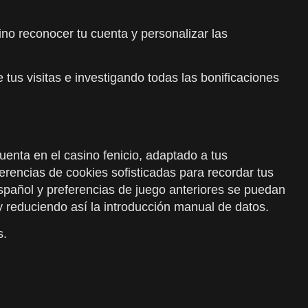
ino reconocer tu cuenta y personalizar las
us visitas e investigando todas las bonificaciones
uenta en el casino fenicio, adaptado a tus
ferencias de cookies sofisticadas para recordar tus
spañol y preferencias de juego anteriores se puedan
 reduciendo así la introducción manual de datos.
s.