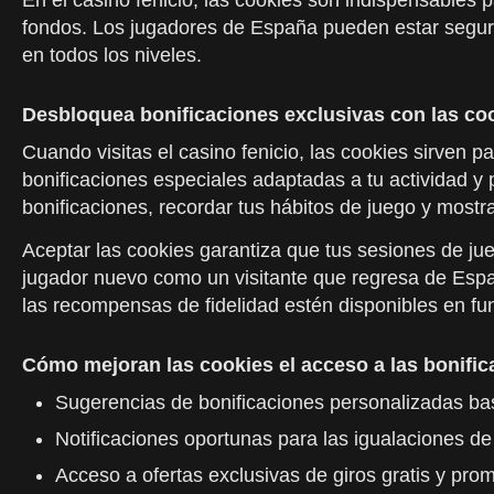
En el casino fenicio, las cookies son indispensables p
fondos. Los jugadores de España pueden estar seguros
en todos los niveles.
Desbloquea bonificaciones exclusivas con las coo
Cuando visitas el casino fenicio, las cookies sirven 
bonificaciones especiales adaptadas a tu actividad y p
bonificaciones, recordar tus hábitos de juego y mostra
Aceptar las cookies garantiza que tus sesiones de jue
jugador nuevo como un visitante que regresa de España,
las recompensas de fidelidad estén disponibles en fun
Cómo mejoran las cookies el acceso a las bonific
Sugerencias de bonificaciones personalizadas bas
Notificaciones oportunas para las igualaciones d
Acceso a ofertas exclusivas de giros gratis y pr