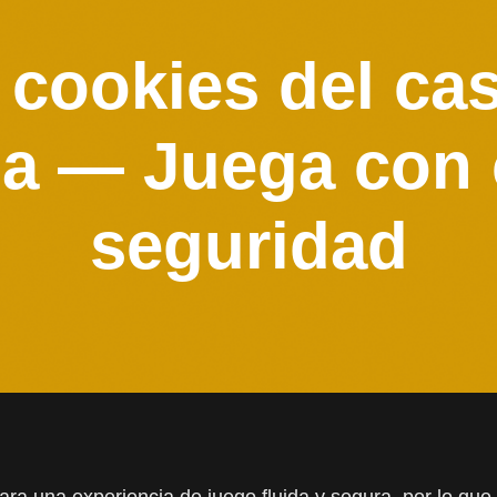
e cookies del cas
a — Juega con 
seguridad