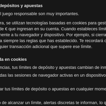
n depósitos y apuestas
 el juego responsable son muy importantes.
, se utilizan tecnologías basadas en cookies para gestio
 de € que ingresan en su cuenta. Cuando estableces lími
ente a tu navegador y dispositivo. Por ejemplo, si cierr
ga siempre las reglas que has establecido. Te recordará 
ier transacción adicional que supere ese límite.
ada en cookies
ncias, tus límites de depósito y apuestas cambian de in
todas las sesiones de navegador activas en un dispositivo
r tus límites de depósito o apuestas en cualquier mome
e alcanzar un límite, alertas discretas te informan, lo q