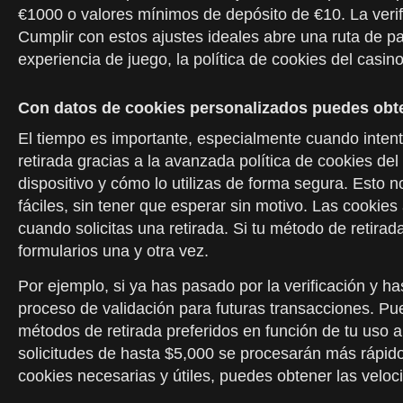
€1000 o valores mínimos de depósito de €10. La verifi
Cumplir con estos ajustes ideales abre una ruta de p
experiencia de juego, la política de cookies del casino
Con datos de cookies personalizados puedes obte
El tiempo es importante, especialmente cuando intenta
retirada gracias a la avanzada política de cookies de
dispositivo y cómo lo utilizas de forma segura. Esto
fáciles, sin tener que esperar sin motivo. Las cooki
cuando solicitas una retirada. Si tu método de retirad
formularios una y otra vez.
Por ejemplo, si ya has pasado por la verificación y h
proceso de validación para futuras transacciones. Pue
métodos de retirada preferidos en función de tu uso an
solicitudes de hasta $5,000 se procesarán más rápido
cookies necesarias y útiles, puedes obtener las velo