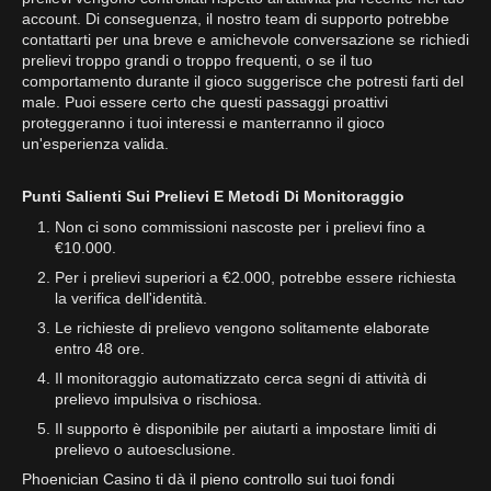
account. Di conseguenza, il nostro team di supporto potrebbe
contattarti per una breve e amichevole conversazione se richiedi
prelievi troppo grandi o troppo frequenti, o se il tuo
comportamento durante il gioco suggerisce che potresti farti del
male. Puoi essere certo che questi passaggi proattivi
proteggeranno i tuoi interessi e manterranno il gioco
un'esperienza valida.
Punti Salienti Sui Prelievi E Metodi Di Monitoraggio
Non ci sono commissioni nascoste per i prelievi fino a
€10.000.
Per i prelievi superiori a €2.000, potrebbe essere richiesta
la verifica dell'identità.
Le richieste di prelievo vengono solitamente elaborate
entro 48 ore.
Il monitoraggio automatizzato cerca segni di attività di
prelievo impulsiva o rischiosa.
Il supporto è disponibile per aiutarti a impostare limiti di
prelievo o autoesclusione.
Phoenician Casino ti dà il pieno controllo sui tuoi fondi