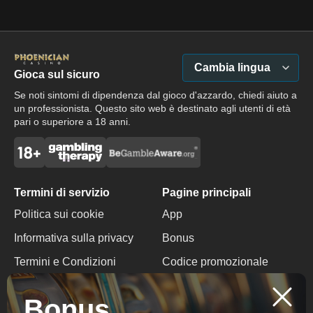
Cambia lingua
Gioca sul sicuro
Se noti sintomi di dipendenza dal gioco d'azzardo, chiedi aiuto a
un professionista. Questo sito web è destinato agli utenti di età
pari o superiore a 18 anni.
Termini di servizio
Pagine principali
Politica sui cookie
App
Informativa sulla privacy
Bonus
Termini e Condizioni
Codice promozionale
Gioco Responsabile
Nessun bonus senza
Bonus
deposito