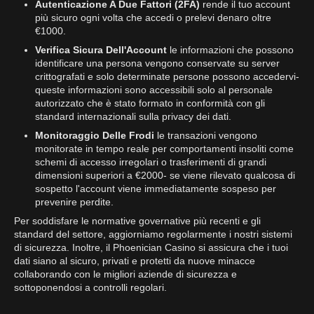
Autenticazione A Due Fattori (2FA)
rende il tuo account
più sicuro ogni volta che accedi o prelevi denaro oltre
€1000.
Verifica Sicura Dell'Account
le informazioni che possono
identificare una persona vengono conservate su server
crittografati e solo determinate persone possono accedervi-
queste informazioni sono accessibili solo al personale
autorizzato che è stato formato in conformità con gli
standard internazionali sulla privacy dei dati.
Monitoraggio Delle Frodi
le transazioni vengono
monitorate in tempo reale per comportamenti insoliti come
schemi di accesso irregolari o trasferimenti di grandi
dimensioni superiori a €2000- se viene rilevato qualcosa di
sospetto l'account viene immediatamente sospeso per
prevenire perdite.
Per soddisfare le normative governative più recenti e gli
standard del settore, aggiorniamo regolarmente i nostri sistemi
di sicurezza. Inoltre, il Phoenician Casino si assicura che i tuoi
dati siano al sicuro, privati e protetti da nuove minacce
collaborando con le migliori aziende di sicurezza e
sottoponendosi a controlli regolari.