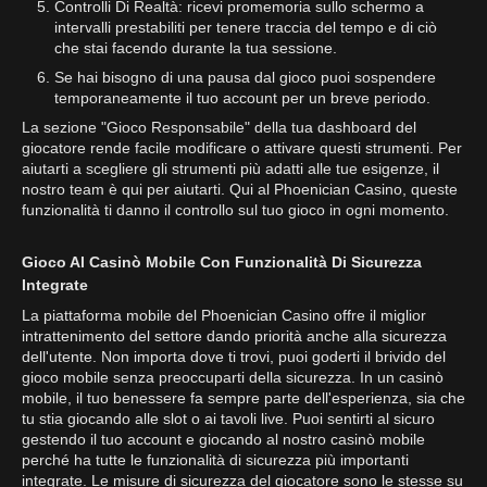
Controlli Di Realtà: ricevi promemoria sullo schermo a
intervalli prestabiliti per tenere traccia del tempo e di ciò
che stai facendo durante la tua sessione.
Se hai bisogno di una pausa dal gioco puoi sospendere
temporaneamente il tuo account per un breve periodo.
La sezione "Gioco Responsabile" della tua dashboard del
giocatore rende facile modificare o attivare questi strumenti. Per
aiutarti a scegliere gli strumenti più adatti alle tue esigenze, il
nostro team è qui per aiutarti. Qui al Phoenician Casino, queste
funzionalità ti danno il controllo sul tuo gioco in ogni momento.
Gioco Al Casinò Mobile Con Funzionalità Di Sicurezza
Integrate
La piattaforma mobile del Phoenician Casino offre il miglior
intrattenimento del settore dando priorità anche alla sicurezza
dell'utente. Non importa dove ti trovi, puoi goderti il brivido del
gioco mobile senza preoccuparti della sicurezza. In un casinò
mobile, il tuo benessere fa sempre parte dell'esperienza, sia che
tu stia giocando alle slot o ai tavoli live. Puoi sentirti al sicuro
gestendo il tuo account e giocando al nostro casinò mobile
perché ha tutte le funzionalità di sicurezza più importanti
integrate. Le misure di sicurezza del giocatore sono le stesse su