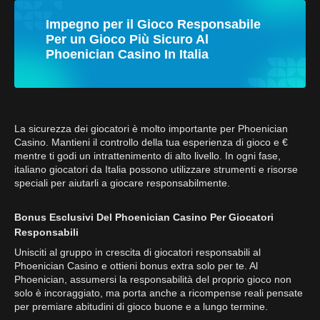
Impegno per il Gioco Responsabile
Per un Gioco Più Sicuro Al
Phoenician Casino In Italia
La sicurezza dei giocatori è molto importante per Phoenician
Casino. Mantieni il controllo della tua esperienza di gioco e €
mentre ti godi un intrattenimento di alto livello. In ogni fase,
italiano giocatori da Italia possono utilizzare strumenti e risorse
speciali per aiutarli a giocare responsabilmente.
Bonus Esclusivi Del Phoenician Casino Per Giocatori
Responsabili
Unisciti al gruppo in crescita di giocatori responsabili al
Phoenician Casino e ottieni bonus extra solo per te. Al
Phoenician, assumersi la responsabilità del proprio gioco non
solo è incoraggiato, ma porta anche a ricompense reali pensate
per premiare abitudini di gioco buone e a lungo termine.