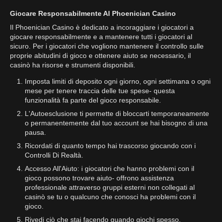
Giocare Responsabilmente Al Phoenician Casino
Il Phoenician Casino è dedicato a incoraggiare i giocatori a
giocare responsabilmente e a mantenere tutti i giocatori al
sicuro. Per i giocatori che vogliono mantenere il controllo sulle
proprie abitudini di gioco e ottenere aiuto se necessario, il
casinò ha risorse e strumenti disponibili.
Imposta limiti di deposito ogni giorno, ogni settimana o ogni
mese per tenere traccia delle tue spese- questa
funzionalità fa parte del gioco responsabile.
L'Autoesclusione ti permette di bloccarti temporaneamente
o permanentemente dal tuo account se hai bisogno di una
pausa.
Ricordati di quanto tempo hai trascorso giocando con i
Controlli Di Realtà.
Accesso All'Aiuto: i giocatori che hanno problemi con il
gioco possono trovare aiuto- offrono assistenza
professionale attraverso gruppi esterni non collegati al
casinò se tu o qualcuno che conosci ha problemi con il
gioco.
Rivedi ciò che stai facendo quando giochi spesso.