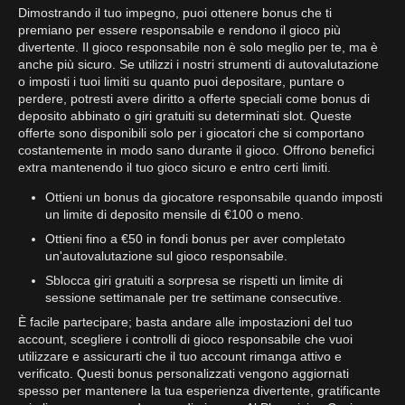
Dimostrando il tuo impegno, puoi ottenere bonus che ti
premiano per essere responsabile e rendono il gioco più
divertente. Il gioco responsabile non è solo meglio per te, ma è
anche più sicuro. Se utilizzi i nostri strumenti di autovalutazione
o imposti i tuoi limiti su quanto puoi depositare, puntare o
perdere, potresti avere diritto a offerte speciali come bonus di
deposito abbinato o giri gratuiti su determinati slot. Queste
offerte sono disponibili solo per i giocatori che si comportano
costantemente in modo sano durante il gioco. Offrono benefici
extra mantenendo il tuo gioco sicuro e entro certi limiti.
Ottieni un bonus da giocatore responsabile quando imposti
un limite di deposito mensile di €100 o meno.
Ottieni fino a €50 in fondi bonus per aver completato
un'autovalutazione sul gioco responsabile.
Sblocca giri gratuiti a sorpresa se rispetti un limite di
sessione settimanale per tre settimane consecutive.
È facile partecipare; basta andare alle impostazioni del tuo
account, scegliere i controlli di gioco responsabile che vuoi
utilizzare e assicurarti che il tuo account rimanga attivo e
verificato. Questi bonus personalizzati vengono aggiornati
spesso per mantenere la tua esperienza divertente, gratificante