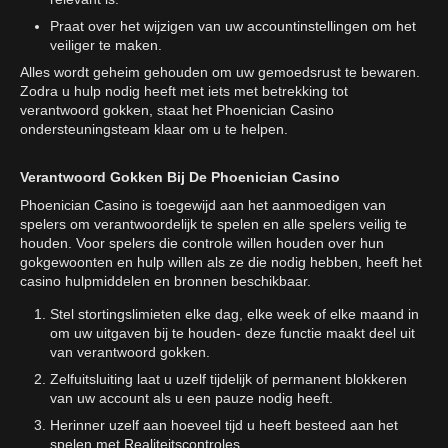
Praat over het wijzigen van uw accountinstellingen om het
veiliger te maken.
Alles wordt geheim gehouden om uw gemoedsrust te bewaren.
Zodra u hulp nodig heeft met iets met betrekking tot
verantwoord gokken, staat het Phoenician Casino
ondersteuningsteam klaar om u te helpen.
Verantwoord Gokken Bij De Phoenician Casino
Phoenician Casino is toegewijd aan het aanmoedigen van
spelers om verantwoordelijk te spelen en alle spelers veilig te
houden. Voor spelers die controle willen houden over hun
gokgewoonten en hulp willen als ze die nodig hebben, heeft het
casino hulpmiddelen en bronnen beschikbaar.
Stel stortingslimieten elke dag, elke week of elke maand in
om uw uitgaven bij te houden- deze functie maakt deel uit
van verantwoord gokken.
Zelfuitsluiting laat u uzelf tijdelijk of permanent blokkeren
van uw account als u een pauze nodig heeft.
Herinner uzelf aan hoeveel tijd u heeft besteed aan het
spelen met Realiteitscontroles.