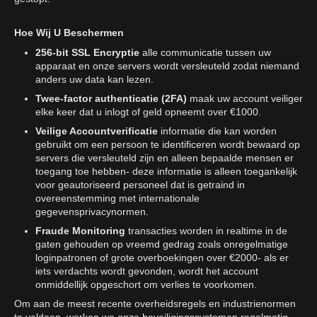
Hoe Wij U Beschermen
256-bit SSL Encryptie
alle communicatie tussen uw
apparaat en onze servers wordt versleuteld zodat niemand
anders uw data kan lezen.
Twee-factor authenticatie (2FA)
maak uw account veiliger
elke keer dat u inlogt of geld opneemt over €1000.
Veilige Accountverificatie
informatie die kan worden
gebruikt om een persoon te identificeren wordt bewaard op
servers die versleuteld zijn en alleen bepaalde mensen er
toegang toe hebben- deze informatie is alleen toegankelijk
voor geautoriseerd personeel dat is getraind in
overeenstemming met internationale
gegevensprivacynormen.
Fraude Monitoring
transacties worden in realtime in de
gaten gehouden op vreemd gedrag zoals onregelmatige
loginpatronen of grote overboekingen over €2000- als er
iets verdachts wordt gevonden, wordt het account
onmiddellijk opgeschort om verlies te voorkomen.
Om aan de meest recente overheidsregels en industrienormen