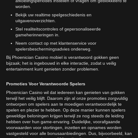
afkoelingsperiodes instellen of vragen om geblokkeerd te
worden.
Bekijk uw realtime spelgeschiedenis en
uitgavenoverzichten.
Stel realiteitscontroles of gepersonaliseerde
gameherinneringen in.
Neem contact op met klantenservice voor
spelersbeschermingsadvies onderweg.
Bij Phoenician Casino mobiel is verantwoord gokken geen
bijzaak; het is ingebouwd in elke interactie, zodat u veilig
entertainment kunt genieten zonder problemen.
Promoties Voor Verantwoorde Spelers
Phoenician Casino wil dat iedereen kan genieten van gokken
terwijl het veilig blijft. Daarom zijn al onze promoties zorgvuldig
ontworpen om spelers aan te moedigen verantwoordelijk te
spelen en plezier te hebben. Op deze manier kunnen spelers
geweldige beloningen krijgen terwijl ze nog steeds de leiding
hebben over hun game-ervaring. Duidelijke, voorafgaande
voorwaarden voor stortingen, inzetten en opnames worden
vastgesteld voor alle bonusaanbiedingen. Dus, bijvoorbeeld, kan