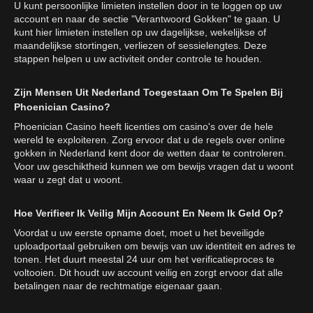
U kunt persoonlijke limieten instellen door in te loggen op uw
account en naar de sectie "Verantwoord Gokken" te gaan. U
kunt hier limieten instellen op uw dagelijkse, wekelijkse of
maandelijkse stortingen, verliezen of sessielengtes. Deze
stappen helpen u uw activiteit onder controle te houden.
Zijn Mensen Uit Nederland Toegestaan Om Te Spelen Bij
Phoenician Casino?
Phoenician Casino heeft licenties om casino's over de hele
wereld te exploiteren. Zorg ervoor dat u de regels over online
gokken in Nederland kent door de wetten daar te controleren.
Voor uw geschiktheid kunnen we om bewijs vragen dat u woont
waar u zegt dat u woont.
Hoe Verifieer Ik Veilig Mijn Account En Neem Ik Geld Op?
Voordat u uw eerste opname doet, moet u het beveiligde
uploadportaal gebruiken om bewijs van uw identiteit en adres te
tonen. Het duurt meestal 24 uur om het verificatieproces te
voltooien. Dit houdt uw account veilig en zorgt ervoor dat alle
betalingen naar de rechtmatige eigenaar gaan.