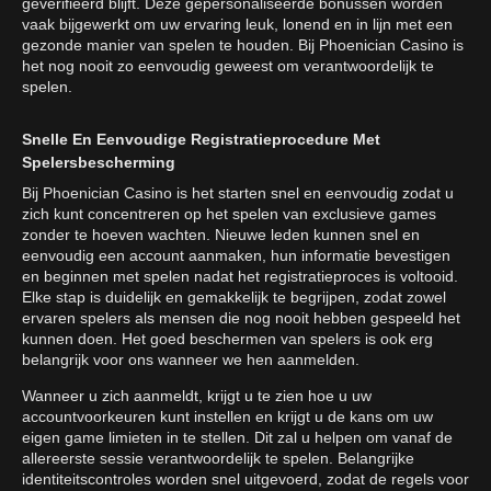
geverifieerd blijft. Deze gepersonaliseerde bonussen worden
vaak bijgewerkt om uw ervaring leuk, lonend en in lijn met een
gezonde manier van spelen te houden. Bij Phoenician Casino is
het nog nooit zo eenvoudig geweest om verantwoordelijk te
spelen.
Snelle En Eenvoudige Registratieprocedure Met
Spelersbescherming
Bij Phoenician Casino is het starten snel en eenvoudig zodat u
zich kunt concentreren op het spelen van exclusieve games
zonder te hoeven wachten. Nieuwe leden kunnen snel en
eenvoudig een account aanmaken, hun informatie bevestigen
en beginnen met spelen nadat het registratieproces is voltooid.
Elke stap is duidelijk en gemakkelijk te begrijpen, zodat zowel
ervaren spelers als mensen die nog nooit hebben gespeeld het
kunnen doen. Het goed beschermen van spelers is ook erg
belangrijk voor ons wanneer we hen aanmelden.
Wanneer u zich aanmeldt, krijgt u te zien hoe u uw
accountvoorkeuren kunt instellen en krijgt u de kans om uw
eigen game limieten in te stellen. Dit zal u helpen om vanaf de
allereerste sessie verantwoordelijk te spelen. Belangrijke
identiteitscontroles worden snel uitgevoerd, zodat de regels voor