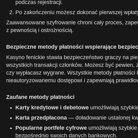
podczas rejestracji.
Po zakończeniu możesz dokonać pierwszej wpłaty, 
Zaawansowane szyfrowanie chroni cały proces, zapewn
z pewnością i ostrożnością.
Bezpieczne metody płatności wspierające bezpiec
Kasyno fenickie stawia bezpieczeństwo graczy na pi
wszystkich transakcji członków. Możesz być pewien, 
czy wypłacasz wygrane. Wszystkie metody płatności 
nieautoryzowanemu dostępowi i zapewniają prawidło
Zaufane metody płatności
Karty kredytowe i debetowe
umożliwiają szybkie
Karta przedpłacona
— doładowanie ustalonej kwo
Popularne portfele cyfrowe
umożliwiają szybkie
bezpośrednio swoich danych bankowych.