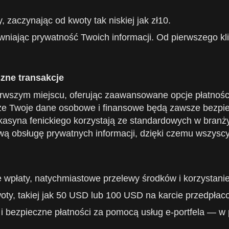
zaczynając od kwoty tak niskiej jak zł10.
iając prywatność Twoich informacji. Od pierwszego klik
zne transakcje
erwszym miejscu, oferując zaawansowane opcje płatności
że Twoje dane osobowe i finansowe będą zawsze bezpiec
kasyna fenickiego korzystają ze standardowych w branż
wą obsługę prywatnych informacji, dzięki czemu wszys
 wpłaty, natychmiastowe przelewy środków i korzystani
ty, takiej jak 50 USD lub 100 USD na karcie przedpłacon
 i bezpieczne płatności za pomocą usług e-portfela — w