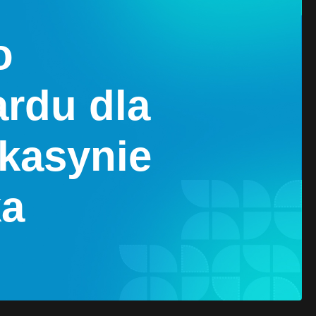
o
rdu dla
 kasynie
ka