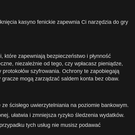
nięcia kasyno fenickie zapewnia Ci narzędzia do gry
, które zapewniają bezpieczeństwo i płynność
zne, niezależnie od tego, czy wpłacasz pieniądze,
y protokołów szyfrowania. Ochrony te zapobiegają
cy gracze mogą zarządzać saldem konta bez obaw.
e ze ścisłego uwierzytelniania na poziomie bankowym.
ej, ułatwia i zmniejsza ryzyko śledzenia wydatków.
 przypadku tych usług nie musisz podawać