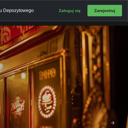
u Depozytowego
Zaloguj się
Zarejestruj