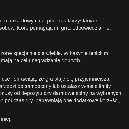
em hazardowym i zł podczas korzystania z
asobów, które pomagają im grać odpowiedzialnie.
one specjalnie dla Ciebie. W kasynie fenickim
e mają na celu nagradzanie dobrych,
 i sprawiają, że gra staje się przyjemniejsza.
narzędzi do samooceny lub ustalasz własne limity
k bonusy od depozytu czy darmowe spiny na wybranych
ób podczas gry. Zapewniają one dodatkowe korzyści,
niej.