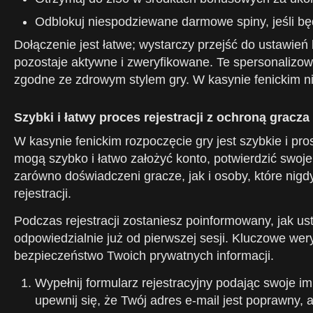
Odblokuj niespodziewane darmowe spiny, jeśli będz
Dołączenie jest łatwe; wystarczy przejść do ustawień
pozostaje aktywne i zweryfikowane. Te spersonalizow
zgodne ze zdrowym stylem gry. W kasynie fenickim nig
Szybki i łatwy proces rejestracji z ochroną gracza
W kasynie fenickim rozpoczęcie gry jest szybkie i p
mogą szybko i łatwo założyć konto, potwierdzić swoje 
zarówno doświadczeni gracze, jak i osoby, które nigd
rejestracji.
Podczas rejestracji zostaniesz poinformowany, jak u
odpowiedzialnie już od pierwszej sesji. Kluczowe we
bezpieczeństwo Twoich prywatnych informacji.
Wypełnij formularz rejestracyjny podając swoje i
upewnij się, że Twój adres e-mail jest poprawny,