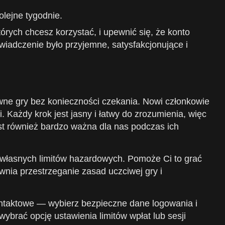
olejne tygodnie.
órych chcesz korzystać, i upewnić się, że konto
iadczenie było przyjemne, satysfakcjonujące i
ywne gry bez konieczności czekania. Nowi członkowie
. Każdy krok jest jasny i łatwy do zrozumienia, więc
est również bardzo ważna dla nas podczas ich
a własnych limitów hazardowych. Pomoże Ci to grać
wnia przestrzeganie zasad uczciwej gry i
kontaktowe — wybierz bezpieczne dane logowania i
brać opcję ustawienia limitów wpłat lub sesji