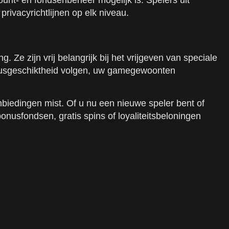
ount- en fondsenbeheer mogelijk is. Spelers uit
rivacyrichtlijnen op elk niveau.
e zijn vrij belangrijk bij het vrijgeven van speciale
bonusgeschiktheid volgen, uw gamegewoonten
nbiedingen mist. Of u nu een nieuwe speler bent of
nusfondsen, gratis spins of loyaliteitsbeloningen