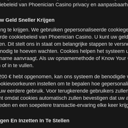
iebeleid van Phoenician Casino privacy en aanpasbaarh
 Geld Sneller Krijgen
loning te krijgen. We gebruiken gepersonaliseerde cooki
rde cookiebeleid van Phoenician Casino. U kunt uw gel
n. Dit stelt ons in staat om belangrijke stappen te vers
 onnodig te hoeven wachten. Cookies helpen het systeem
pname aanvraagt. Als uw opnamemethode of Know Your Cu
of in te vullen.
en 200 € hebt opgenomen, kan ons systeem de benodigde v
ookievoorkeuren instellen om te bepalen hoe gepersonalis
erdere gebruik. Voor terugkerende gebruikers zullen de
mt omdat cookies automatisch zullen bevestigen dat uw a
den en een soepelere transactie-ervaring elke keer krij
en En Inzetten In Te Stellen