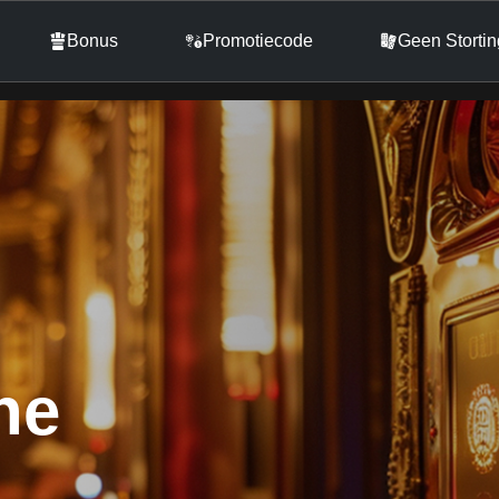
Bonus
Promotiecode
Geen Storti
ne