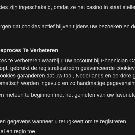
ies zijn ingeschakeld, omdat ze het casino in staat ste
gen dat cookies actief blijven tijdens uw bezoeken en d
ieproces Te Verbeteren
ces te verbeteren waarbij u uw account bij Phoenician
loopt, gebruikt de registratiestroom geavanceerde cooki
 Cookies garanderen dat uw taal, Nederlands en eerder
tomatisch worden ingevuld en zo handmatige gegevensin
en en meteen te beginnen met het genieten van uw favoriet
gen gegevens wanneer u terugkeert om te registreren
al en regio toe