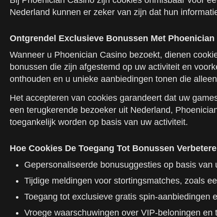
Bij Phoenician Casino zijn cookies onmisbaar voor een
Nederland kunnen er zeker van zijn dat hun informatie
Ontgrendel Exclusieve Bonussen Met Phoenician
Wanneer u Phoenician Casino bezoekt, dienen cookies 
bonussen die zijn afgestemd op uw activiteit en voo
onthouden en u unieke aanbiedingen tonen die alleen 
Het accepteren van cookies garandeert dat uw gameses
een terugkerende bezoeker uit Nederland, Phoenician 
toegankelijk worden op basis van uw activiteit.
Hoe Cookies De Toegang Tot Bonussen Verbeter
Gepersonaliseerde bonusuggesties op basis van u
Tijdige meldingen voor stortingsmatches, zoals e
Toegang tot exclusieve gratis spin-aanbiedingen 
Vroege waarschuwingen over VIP-beloningen en 