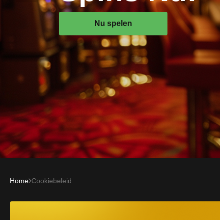
Nu spelen
Home
Cookiebeleid