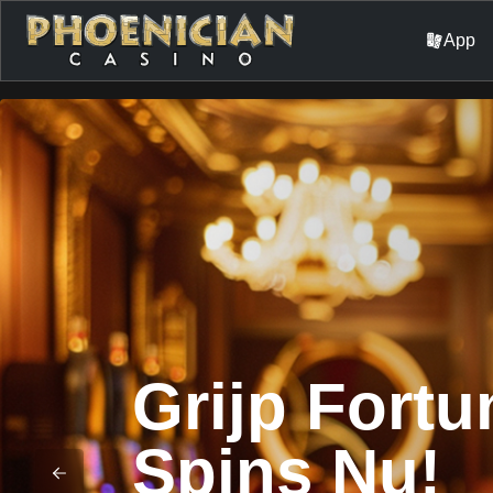
App
Grijp Fortu
Spins Nu!