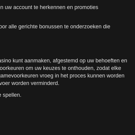
llen uw account te herkennen en promoties
oor alle gerichte bonussen te onderzoeken die
 Casino kunt aanmaken, afgestemd op uw behoeften en
evoorkeuren om uw keuzes te onthouden, zodat elke
e gamevoorkeuren vroeg in het proces kunnen worden
voer worden verminderd.
e spellen.