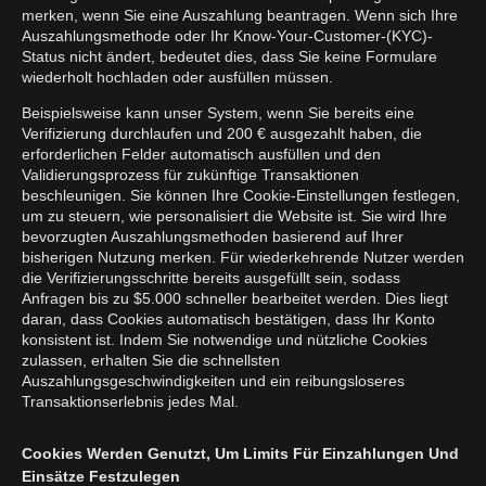
merken, wenn Sie eine Auszahlung beantragen. Wenn sich Ihre
Auszahlungsmethode oder Ihr Know-Your-Customer-(KYC)-
Status nicht ändert, bedeutet dies, dass Sie keine Formulare
wiederholt hochladen oder ausfüllen müssen.
Beispielsweise kann unser System, wenn Sie bereits eine
Verifizierung durchlaufen und 200 € ausgezahlt haben, die
erforderlichen Felder automatisch ausfüllen und den
Validierungsprozess für zukünftige Transaktionen
beschleunigen. Sie können Ihre Cookie-Einstellungen festlegen,
um zu steuern, wie personalisiert die Website ist. Sie wird Ihre
bevorzugten Auszahlungsmethoden basierend auf Ihrer
bisherigen Nutzung merken. Für wiederkehrende Nutzer werden
die Verifizierungsschritte bereits ausgefüllt sein, sodass
Anfragen bis zu $5.000 schneller bearbeitet werden. Dies liegt
daran, dass Cookies automatisch bestätigen, dass Ihr Konto
konsistent ist. Indem Sie notwendige und nützliche Cookies
zulassen, erhalten Sie die schnellsten
Auszahlungsgeschwindigkeiten und ein reibungsloseres
Transaktionserlebnis jedes Mal.
Cookies Werden Genutzt, Um Limits Für Einzahlungen Und
Einsätze Festzulegen