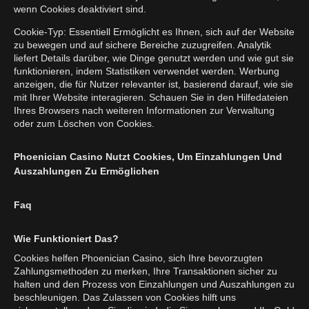
wenn Cookies deaktiviert sind.
Cookie-Typ: Essentiell Ermöglicht es Ihnen, sich auf der Website
zu bewegen und auf sichere Bereiche zuzugreifen. Analytik
liefert Details darüber, wie Dinge genutzt werden und wie gut sie
funktionieren, indem Statistiken verwendet werden. Werbung
anzeigen, die für Nutzer relevanter ist, basierend darauf, wie sie
mit Ihrer Website interagieren. Schauen Sie in den Hilfedateien
Ihres Browsers nach weiteren Informationen zur Verwaltung
oder zum Löschen von Cookies.
Phoenician Casino Nutzt Cookies, Um Einzahlungen Und
Auszahlungen Zu Ermöglichen
Faq
Wie Funktioniert Das?
Cookies helfen Phoenician Casino, sich Ihre bevorzugten
Zahlungsmethoden zu merken, Ihre Transaktionen sicher zu
halten und den Prozess von Einzahlungen und Auszahlungen zu
beschleunigen. Das Zulassen von Cookies hilft uns