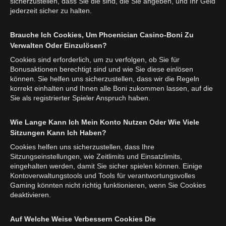
sicherzustellen, dass Sie die sind, die Sie angeben, und Ihr Geld
jederzeit sicher zu halten.
Brauche Ich Cookies, Um Phoenician Casino-Boni Zu
Verwalten Oder Einzulösen?
Cookies sind erforderlich, um zu verfolgen, ob Sie für
Bonusaktionen berechtigt sind und wie Sie diese einlösen
können. Sie helfen uns sicherzustellen, dass wir die Regeln
korrekt einhalten und Ihnen alle Boni zukommen lassen, auf die
Sie als registrierter Spieler Anspruch haben.
Wie Lange Kann Ich Mein Konto Nutzen Oder Wie Viele
Sitzungen Kann Ich Haben?
Cookies helfen uns sicherzustellen, dass Ihre
Sitzungseinstellungen, wie Zeitlimits und Einsatzlimits,
eingehalten werden, damit Sie sicher spielen können. Einige
Kontoverwaltungstools und Tools für verantwortungsvolles
Gaming könnten nicht richtig funktionieren, wenn Sie Cookies
deaktivieren.
Auf Welche Weise Verbessern Cookies Die