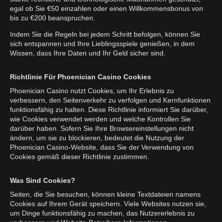
egal ob Sie €50 einzahlen oder einen Willkommensbonus von
bis zu €200 beanspruchen.
Indem Sie die Regeln bei jedem Schritt befolgen, können Sie
sich entspannen und Ihre Lieblingsspiele genießen, in dem
Wissen, dass Ihre Daten und Ihr Geld sicher sind.
Richtlinie Für Phoenician Casino Cookies
Phoenician Casino nutzt Cookies, um Ihr Erlebnis zu
verbessern, den Seitenverkehr zu verfolgen und Kernfunktionen
funktionsfähig zu halten. Diese Richtlinie informiert Sie darüber,
wie Cookies verwendet werden und welche Kontrollen Sie
darüber haben. Sofern Sie Ihre Browsereinstellungen nicht
ändern, um sie zu blockieren, bedeutet die Nutzung der
Phoenician Casino-Website, dass Sie der Verwendung von
Cookies gemäß dieser Richtlinie zustimmen.
Was Sind Cookies?
Seiten, die Sie besuchen, können kleine Textdateien namens
Cookies auf Ihrem Gerät speichern. Viele Websites nutzen sie,
um Dinge funktionsfähig zu machen, das Nutzererlebnis zu