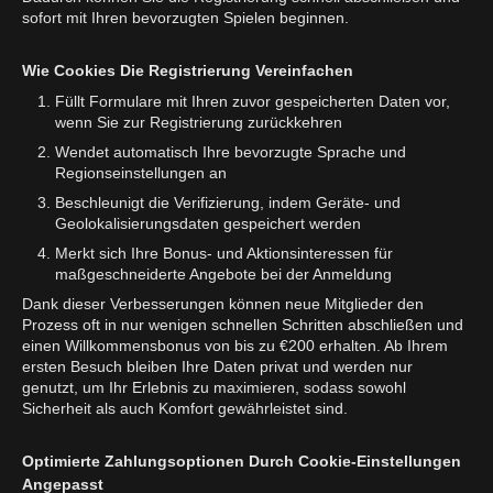
sofort mit Ihren bevorzugten Spielen beginnen.
Wie Cookies Die Registrierung Vereinfachen
Füllt Formulare mit Ihren zuvor gespeicherten Daten vor,
wenn Sie zur Registrierung zurückkehren
Wendet automatisch Ihre bevorzugte Sprache und
Regionseinstellungen an
Beschleunigt die Verifizierung, indem Geräte- und
Geolokalisierungsdaten gespeichert werden
Merkt sich Ihre Bonus- und Aktionsinteressen für
maßgeschneiderte Angebote bei der Anmeldung
Dank dieser Verbesserungen können neue Mitglieder den
Prozess oft in nur wenigen schnellen Schritten abschließen und
einen Willkommensbonus von bis zu €200 erhalten. Ab Ihrem
ersten Besuch bleiben Ihre Daten privat und werden nur
genutzt, um Ihr Erlebnis zu maximieren, sodass sowohl
Sicherheit als auch Komfort gewährleistet sind.
Optimierte Zahlungsoptionen Durch Cookie-Einstellungen
Angepasst