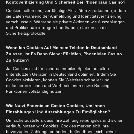
Kontoverifizierung Und Sicherheit Bei Phoenician Casino?
Cookies helfen uns, verdächtige Aktivitäten zu erkennen, indem
sie Daten während der Anmeldung und Identitätsverifizierung
verschlüsseln. Während sie private Aktionen wie Auszahlungen
und Profilaktualisierungen handhaben, stärken sie die
Sicherheitsprotokolle.
Wenn Ich Cookies Auf Meinem Telefon In Deutschland
Zulasse, Ist Es Dann Sicher Für Mich, Phoenician Casino
Zu Nutzen?
Ja, Cookies sind für sicheres mobiles Spielen auf allen
unterstützten Geräten in Deutschland optimiert. Indem Sie
Cookies aktivieren, können Sie Websites schneller und
einfacher erreichen und Werbeaktionen sowie Banking-
Funktionen vollständig nutzen.
Wie Nutzt Phoenician Casino Cookies, Um Ihnen
Einzahlungen Und Auszahlungen Zu Ermöglichen?
Um sicherzustellen, dass Ihre Zahlung reibungslos und sicher
verläuft, nutzen wir Cookies. Cookies merken sich Ihre
bevorzugten Zahlungsmethoden, helfen Ihnen, sich sicher