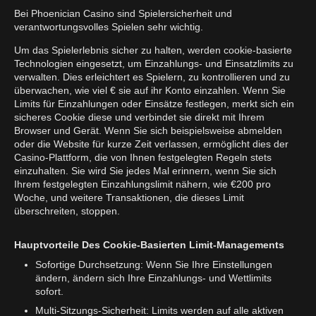
Bei Phoenician Casino sind Spielersicherheit und
verantwortungsvolles Spielen sehr wichtig.
Um das Spielerlebnis sicher zu halten, werden cookie-basierte
Technologien eingesetzt, um Einzahlungs- und Einsatzlimits zu
verwalten. Dies erleichtert es Spielern, zu kontrollieren und zu
überwachen, wie viel € sie auf ihr Konto einzahlen. Wenn Sie
Limits für Einzahlungen oder Einsätze festlegen, merkt sich ein
sicheres Cookie diese und verbindet sie direkt mit Ihrem
Browser und Gerät. Wenn Sie sich beispielsweise abmelden
oder die Website für kurze Zeit verlassen, ermöglicht dies der
Casino-Plattform, die von Ihnen festgelegten Regeln stets
einzuhalten. Sie wird Sie jedes Mal erinnern, wenn Sie sich
Ihrem festgelegten Einzahlungslimit nähern, wie €200 pro
Woche, und weitere Transaktionen, die dieses Limit
überschreiten, stoppen.
Hauptvorteile Des Cookie-Basierten Limit-Managements
Sofortige Durchsetzung: Wenn Sie Ihre Einstellungen
ändern, ändern sich Ihre Einzahlungs- und Wettlimits
sofort.
Multi-Sitzungs-Sicherheit: Limits werden auf alle aktiven