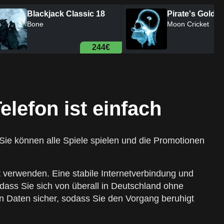
Oink Country Love
Blackjack Clas
Jazz Man
Bone
342€
lefon ist einfach
 Sie können alle Spiele spielen und die Promotionen
t verwenden. Eine stabile Internetverbindung und
odass Sie sich von überall in Deutschland ohne
n Daten sicher, sodass Sie den Vorgang beruhigt