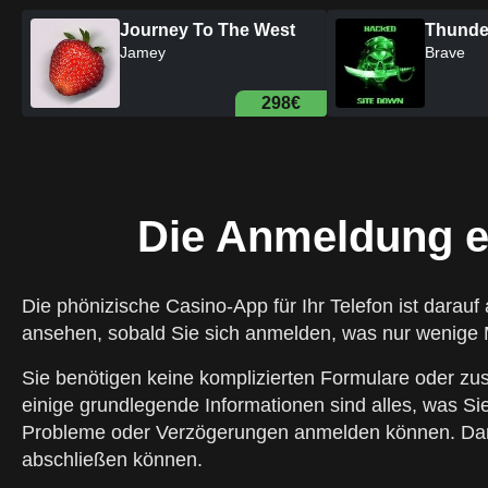
Royal Roller
Journe
ExoticAlpha
Jamey
194€
Die Anmeldung ei
Die phönizische Casino-App für Ihr Telefon ist darau
ansehen, sobald Sie sich anmelden, was nur wenige 
Sie benötigen keine komplizierten Formulare oder zus
einige grundlegende Informationen sind alles, was Si
Probleme oder Verzögerungen anmelden können. Dank f
abschließen können.