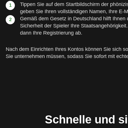
Tippen Sie auf dem Startbildschirm der phöniz
geben Sie Ihren vollständigen Namen, Ihre E-M
Gemäß dem Gesetz in Deutschland hilft Ihnen d
Sicherheit der Spieler Ihre Staatsangehörigkeit.
dann Ihre Registrierung ab.
Nach dem Einrichten Ihres Kontos können Sie sich sofo
Sie unternehmen müssen, sodass Sie sofort mit ech
Schnelle und s