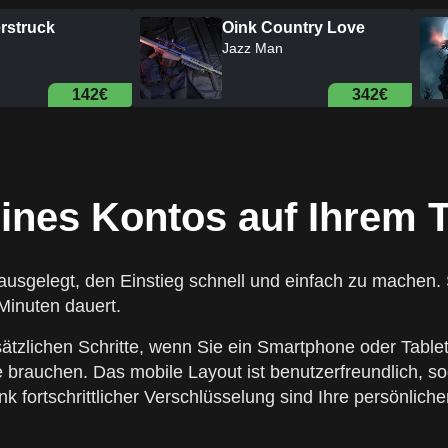
y To The West
Thunderstruck
Brave
298€
142€
nes Kontos auf Ihrem Te
f ausgelegt, den Einstieg schnell und einfach zu machen.
Minuten dauert.
ätzlichen Schritte, wenn Sie ein Smartphone oder Table
e brauchen. Das mobile Layout ist benutzerfreundlich, s
ortschrittlicher Verschlüsselung sind Ihre persönliche