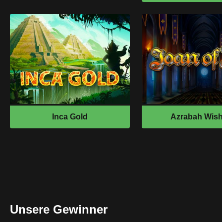
Inca Gold
Azrabah Wis
Unsere Gewinner