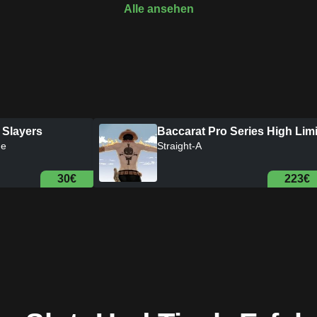
Alle ansehen
 Of The Dead
Dragon Slayers
The Purge
165€
30€