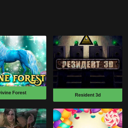
ivine Forest
Resident 3d