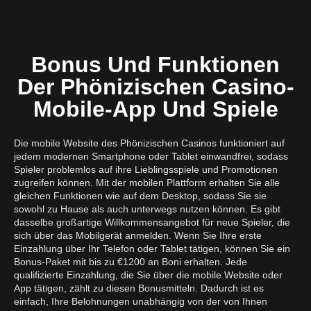
Bonus Und Funktionen
Der Phönizischen Casino-
Mobile-App Und Spiele
Die mobile Website des Phönizischen Casinos funktioniert auf
jedem modernen Smartphone oder Tablet einwandfrei, sodass
Spieler problemlos auf ihre Lieblingsspiele und Promotionen
zugreifen können. Mit der mobilen Plattform erhalten Sie alle
gleichen Funktionen wie auf dem Desktop, sodass Sie sie
sowohl zu Hause als auch unterwegs nutzen können. Es gibt
dasselbe großartige Willkommensangebot für neue Spieler, die
sich über das Mobilgerät anmelden. Wenn Sie Ihre erste
Einzahlung über Ihr Telefon oder Tablet tätigen, können Sie ein
Bonus-Paket mit bis zu €1200 an Boni erhalten. Jede
qualifizierte Einzahlung, die Sie über die mobile Website oder
App tätigen, zählt zu diesen Bonusmitteln. Dadurch ist es
einfach, Ihre Belohnungen unabhängig von der von Ihnen