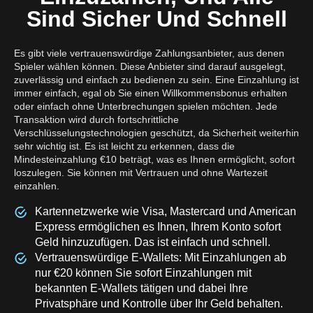
Sind Sicher Und Schnell
Es gibt viele vertrauenswürdige Zahlungsanbieter, aus denen
Spieler wählen können. Diese Anbieter sind darauf ausgelegt,
zuverlässig und einfach zu bedienen zu sein. Eine Einzahlung ist
immer einfach, egal ob Sie einen Willkommensbonus erhalten
oder einfach ohne Unterbrechungen spielen möchten. Jede
Transaktion wird durch fortschrittliche
Verschlüsselungstechnologien geschützt, da Sicherheit weiterhin
sehr wichtig ist. Es ist leicht zu erkennen, dass die
Mindesteinzahlung €10 beträgt, was es Ihnen ermöglicht, sofort
loszulegen. Sie können mit Vertrauen und ohne Wartezeit
einzahlen.
Kartennetzwerke wie Visa, Mastercard und American
Express ermöglichen es Ihnen, Ihrem Konto sofort
Geld hinzuzufügen. Das ist einfach und schnell.
Vertrauenswürdige E-Wallets: Mit Einzahlungen ab
nur €20 können Sie sofort Einzahlungen mit
bekannten E-Wallets tätigen und dabei Ihre
Privatsphäre und Kontrolle über Ihr Geld behalten.