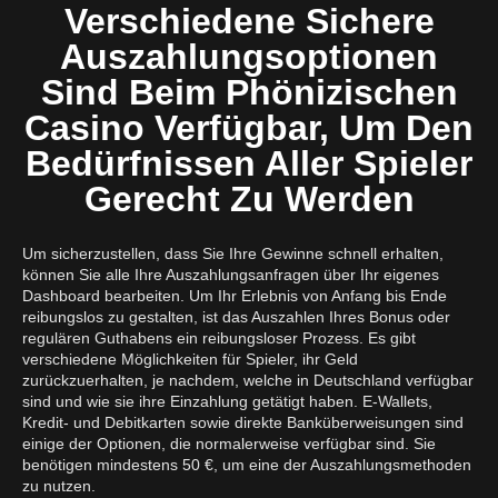
Verschiedene Sichere
Auszahlungsoptionen
Sind Beim Phönizischen
Casino Verfügbar, Um Den
Bedürfnissen Aller Spieler
Gerecht Zu Werden
Um sicherzustellen, dass Sie Ihre Gewinne schnell erhalten,
können Sie alle Ihre Auszahlungsanfragen über Ihr eigenes
Dashboard bearbeiten. Um Ihr Erlebnis von Anfang bis Ende
reibungslos zu gestalten, ist das Auszahlen Ihres Bonus oder
regulären Guthabens ein reibungsloser Prozess. Es gibt
verschiedene Möglichkeiten für Spieler, ihr Geld
zurückzuerhalten, je nachdem, welche in Deutschland verfügbar
sind und wie sie ihre Einzahlung getätigt haben. E-Wallets,
Kredit- und Debitkarten sowie direkte Banküberweisungen sind
einige der Optionen, die normalerweise verfügbar sind. Sie
benötigen mindestens 50 €, um eine der Auszahlungsmethoden
zu nutzen.