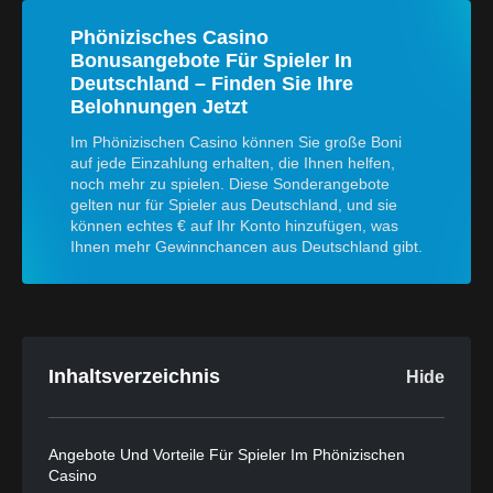
Phönizisches Casino
Bonusangebote Für Spieler In
Deutschland – Finden Sie Ihre
Belohnungen Jetzt
Im Phönizischen Casino können Sie große Boni
auf jede Einzahlung erhalten, die Ihnen helfen,
noch mehr zu spielen. Diese Sonderangebote
gelten nur für Spieler aus Deutschland, und sie
können echtes € auf Ihr Konto hinzufügen, was
Ihnen mehr Gewinnchancen aus Deutschland gibt.
Inhaltsverzeichnis
Hide
Angebote Und Vorteile Für Spieler Im Phönizischen
Casino