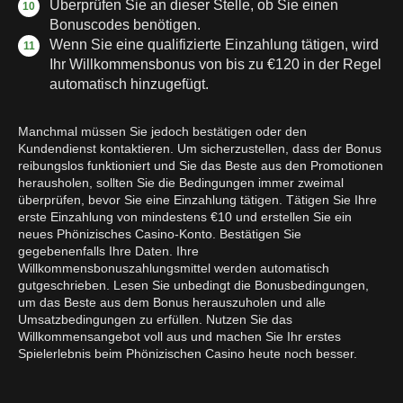
Überprüfen Sie an dieser Stelle, ob Sie einen
Bonuscodes benötigen.
Wenn Sie eine qualifizierte Einzahlung tätigen, wird
Ihr Willkommensbonus von bis zu €120 in der Regel
automatisch hinzugefügt.
Manchmal müssen Sie jedoch bestätigen oder den
Kundendienst kontaktieren. Um sicherzustellen, dass der Bonus
reibungslos funktioniert und Sie das Beste aus den Promotionen
herausholen, sollten Sie die Bedingungen immer zweimal
überprüfen, bevor Sie eine Einzahlung tätigen. Tätigen Sie Ihre
erste Einzahlung von mindestens €10 und erstellen Sie ein
neues Phönizisches Casino-Konto. Bestätigen Sie
gegebenenfalls Ihre Daten. Ihre
Willkommensbonuszahlungsmittel werden automatisch
gutgeschrieben. Lesen Sie unbedingt die Bonusbedingungen,
um das Beste aus dem Bonus herauszuholen und alle
Umsatzbedingungen zu erfüllen. Nutzen Sie das
Willkommensangebot voll aus und machen Sie Ihr erstes
Spielerlebnis beim Phönizischen Casino heute noch besser.