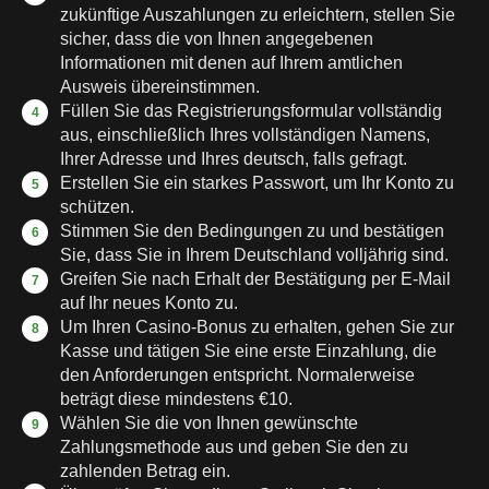
zukünftige Auszahlungen zu erleichtern, stellen Sie
sicher, dass die von Ihnen angegebenen
Informationen mit denen auf Ihrem amtlichen
Ausweis übereinstimmen.
Füllen Sie das Registrierungsformular vollständig
aus, einschließlich Ihres vollständigen Namens,
Ihrer Adresse und Ihres deutsch, falls gefragt.
Erstellen Sie ein starkes Passwort, um Ihr Konto zu
schützen.
Stimmen Sie den Bedingungen zu und bestätigen
Sie, dass Sie in Ihrem Deutschland volljährig sind.
Greifen Sie nach Erhalt der Bestätigung per E-Mail
auf Ihr neues Konto zu.
Um Ihren Casino-Bonus zu erhalten, gehen Sie zur
Kasse und tätigen Sie eine erste Einzahlung, die
den Anforderungen entspricht. Normalerweise
beträgt diese mindestens €10.
Wählen Sie die von Ihnen gewünschte
Zahlungsmethode aus und geben Sie den zu
zahlenden Betrag ein.