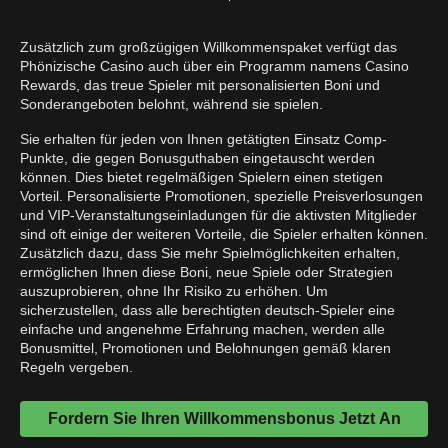
Zusätzlich zum großzügigen Willkommenspaket verfügt das
Phönizische Casino auch über ein Programm namens Casino
Rewards, das treue Spieler mit personalisierten Boni und
Sonderangeboten belohnt, während sie spielen.
Sie erhalten für jeden von Ihnen getätigten Einsatz Comp-
Punkte, die gegen Bonusguthaben eingetauscht werden
können. Dies bietet regelmäßigen Spielern einen stetigen
Vorteil. Personalisierte Promotionen, spezielle Preisverlosungen
und VIP-Veranstaltungseinladungen für die aktivsten Mitglieder
sind oft einige der weiteren Vorteile, die Spieler erhalten können.
Zusätzlich dazu, dass Sie mehr Spielmöglichkeiten erhalten,
ermöglichen Ihnen diese Boni, neue Spiele oder Strategien
auszuprobieren, ohne Ihr Risiko zu erhöhen. Um
sicherzustellen, dass alle berechtigten deutsch-Spieler eine
einfache und angenehme Erfahrung machen, werden alle
Bonusmittel, Promotionen und Belohnungen gemäß klaren
Regeln vergeben.
Fordern Sie Ihren Willkommensbonus Jetzt An