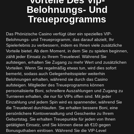
Vorteile Des Vip-
Belohnungs- Und
Treueprogramms
Das Phönizische Casino verfügt über ein spezielles VIP-
Belohnungs- und Treueprogramm, das darauf abzielt, Ihr
Spielerlebnis zu verbessern, indem es Ihnen viele zusätzliche
Vorteile bietet. Ab dem Moment, in dem Sie zu spielen beginnen,
zählt jeder Einsatz zu Ihrem Treuelevel. Während Sie
aufsteigen, erhalten Sie Zugang zu mehr Wert und zusätzlichen
Vorteilen. Wenn Sie regelmäßig etwas tun, wird dies sofort
bemerkt, sodass auch Gelegenheitsspieler weiterhin
Belohnungen erhalten, während sie durch das Casino
aufsteigen. Mitglieder des Treueprogramms können
personalisierte Boni, schnellere Auszahlungen und Zugang zu
Turnieren erhalten, die nur für VIPs offen sind. Mit jeder
Einzahlung und jedem Spin wird es spannender, während Sie
die Treuelevel durchlaufen. Sie erhalten bessere Boni, eine
persönlichere Kontoverwaltung und Geschenke zu Ihrem
Geburtstag. Sie erhalten Treuepunkte für jeden von Ihnen
getätigten Einsatz, und Sie können diese ab €10 gegen
Bonusguthaben einlösen. Während Sie die VIP-Level