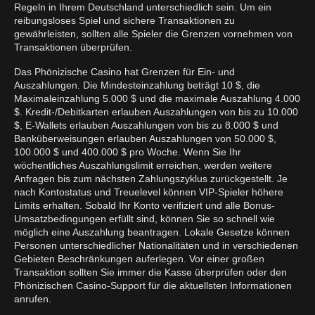
Regeln in Ihrem Deutschland unterschiedlich sein. Um ein
reibungsloses Spiel und sichere Transaktionen zu
gewährleisten, sollten alle Spieler die Grenzen vornehmen von
Transaktionen überprüfen.
Das Phönizische Casino hat Grenzen für Ein- und
Auszahlungen. Die Mindesteinzahlung beträgt 10 $, die
Maximaleinzahlung 5.000 $ und die maximale Auszahlung 4.000
$. Kredit-/Debitkarten erlauben Auszahlungen von bis zu 10.000
$, E-Wallets erlauben Auszahlungen von bis zu 8.000 $ und
Banküberweisungen erlauben Auszahlungen von 50.000 $,
100.000 $ und 400.000 $ pro Woche. Wenn Sie Ihr
wöchentliches Auszahlungslimit erreichen, werden weitere
Anfragen bis zum nächsten Zahlungszyklus zurückgestellt. Je
nach Kontostatus und Treuelevel können VIP-Spieler höhere
Limits erhalten. Sobald Ihr Konto verifiziert und alle Bonus-
Umsatzbedingungen erfüllt sind, können Sie so schnell wie
möglich eine Auszahlung beantragen. Lokale Gesetze können
Personen unterschiedlicher Nationalitäten und in verschiedenen
Gebieten Beschränkungen auferlegen. Vor einer großen
Transaktion sollten Sie immer die Kasse überprüfen oder den
Phönizischen Casino-Support für die aktuellsten Informationen
anrufen.