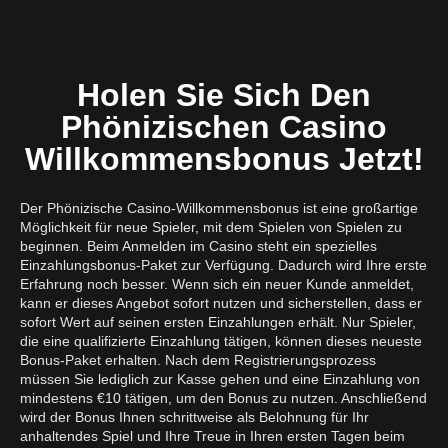
Holen Sie Sich Den
Phönizischen Casino
Willkommensbonus Jetzt!
Der Phönizische Casino-Willkommensbonus ist eine großartige
Möglichkeit für neue Spieler, mit dem Spielen von Spielen zu
beginnen. Beim Anmelden im Casino steht ein spezielles
Einzahlungsbonus-Paket zur Verfügung. Dadurch wird Ihre erste
Erfahrung noch besser. Wenn sich ein neuer Kunde anmeldet,
kann er dieses Angebot sofort nutzen und sicherstellen, dass er
sofort Wert auf seinen ersten Einzahlungen erhält. Nur Spieler,
die eine qualifizierte Einzahlung tätigen, können dieses neueste
Bonus-Paket erhalten. Nach dem Registrierungsprozess
müssen Sie lediglich zur Kasse gehen und eine Einzahlung von
mindestens €10 tätigen, um den Bonus zu nutzen. Anschließend
wird der Bonus Ihnen schrittweise als Belohnung für Ihr
anhaltendes Spiel und Ihre Treue in Ihren ersten Tagen beim