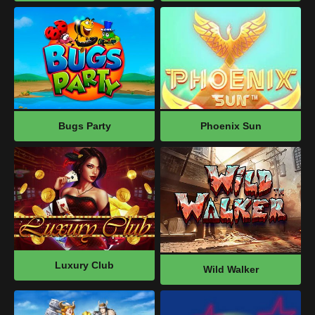
Principales fonctionnalités
Bugs Party
Phoenix Sun
Luxury Club
Wild Walker