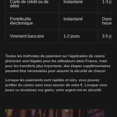
Carte de crédit ou de
Instantané
1-3 jour
débit
Portefeuille
Instantané
Dans le
électronique
heures
Virement bancaire
1-2 jours
3-5 jour
Toutes les méthodes de paiement sur l'application de casino
phénicien sont légales pour les utilisateurs dans France, mais
pour les transferts plus importants, des étapes supplémentaires
peuvent être nécessaires pour assurer la sécurité de chacun.
Lorsque les paiements sont rapides et sûrs, vous pouvez
profiter du casino sans vous soucier de votre €. Lorsque vous
jouez ou encaissez vos gains, votre argent est en sécurité.