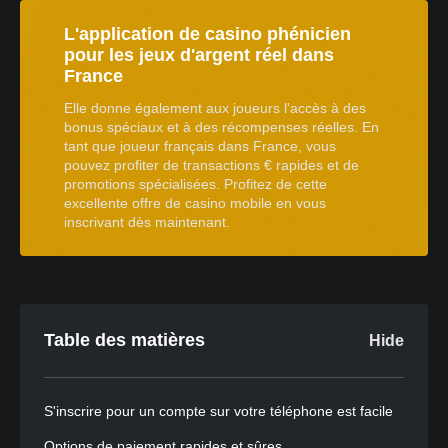
L'application de casino phénicien
pour les jeux d'argent réel dans
France
Elle donne également aux joueurs l'accès à des
bonus spéciaux et à des récompenses réelles. En
tant que joueur français dans France, vous
pouvez profiter de transactions € rapides et de
promotions spécialisées. Profitez de cette
excellente offre de casino mobile en vous
inscrivant dès maintenant.
Table des matières
Hide
S'inscrire pour un compte sur votre téléphone est facile
Options de paiement rapides et sûres