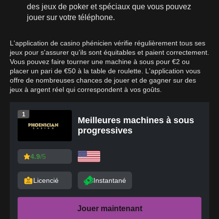
des jeux de poker et spéciaux que vous pouvez
jouer sur votre téléphone.
L'application de casino phénicien vérifie régulièrement tous ses
jeux pour s'assurer qu'ils sont équitables et paient correctement.
Vous pouvez faire tourner une machine à sous pour €2 ou
placer un pari de €50 à la table de roulette. L'application vous
offre de nombreuses chances de jouer et de gagner sur des
jeux à argent réel qui correspondent à vos goûts.
1
Meilleures machines à sous
progressives
4.9
/5
Licencié
Instantané
Jouer maintenant