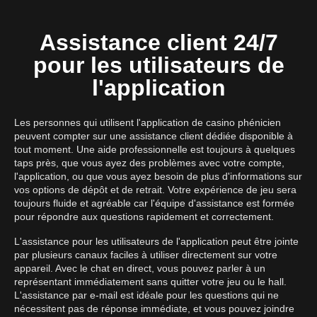
Assistance client 24/7
pour les utilisateurs de
l'application
Les personnes qui utilisent l'application de casino phénicien
peuvent compter sur une assistance client dédiée disponible à
tout moment. Une aide professionnelle est toujours à quelques
taps près, que vous ayez des problèmes avec votre compte,
l'application, ou que vous ayez besoin de plus d'informations sur
vos options de dépôt et de retrait. Votre expérience de jeu sera
toujours fluide et agréable car l'équipe d'assistance est formée
pour répondre aux questions rapidement et correctement.
L'assistance pour les utilisateurs de l'application peut être jointe
par plusieurs canaux faciles à utiliser directement sur votre
appareil. Avec le chat en direct, vous pouvez parler à un
représentant immédiatement sans quitter votre jeu ou le hall.
L'assistance par e-mail est idéale pour les questions qui ne
nécessitent pas de réponse immédiate, et vous pouvez joindre