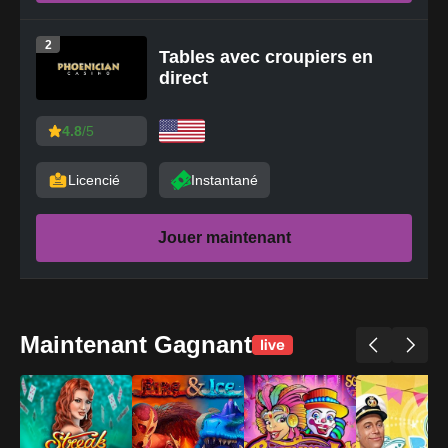
2
Tables avec croupiers en
direct
4.8
/5
Licencié
Instantané
Jouer maintenant
Maintenant Gagnant