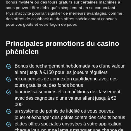
bonus mystère ou des tours gratuits sur certaines machines à
sous peuvent être débloqués simplement en se connectant.
Plus d'activité pourrait signifier de meilleurs avantages, comme
des offres de cashback ou des offres spécialement conçues
pour vos goûts et votre façon de jouer.
Principales promotions du casino
phénicien
Bonus de rechargement hebdomadaires d'une valeur
allant jusqu'à €150 pour les joueurs réguliers
récompenses de connexion quotidienne avec des
tours gratuits ou des fonds bonus
tournois saisonniers et compétitions de classement
avec des cagnottes d'une valeur allant jusqu'à €2
000
un système de points de fidélité où vous pouvez
jouer et échanger des points contre des crédits bonus
et des offres spéciales envoyées à votre application
chaque jour, pour ne jamais manquer une chance de