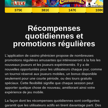
375€
381€
147€
108€
Récompenses
quotidiennes et
promotions régulières
L'application de casino phénicien propose de nombreuses
promotions régulières amusantes qui intéresseront à la fois les
nouveaux joueurs et les joueurs expérimentés. Il y a de
nouvelles opportunités pour les utilisateurs chaque jour, comme
un tournoi réservé aux joueurs mobiles, un bonus disponible
seulement pour une courte période, ou des tours gratuits
spéciaux. Cette flexibilité signifie que chaque session peut
apporter quelque chose de nouveau, améliorant ainsi votre
expérience de jeu mobile.
La façon dont les récompenses quotidiennes sont configurées
garantit que les utilisateurs actifs en tirent davantage parti. Des