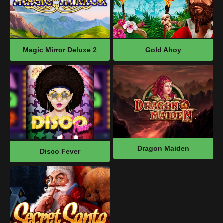
Magic Mirror Deluxe 2
Gold Ahoy
Dragon Maiden
Disco Fever