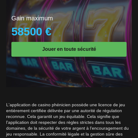
Gain maximum
58500 €
Jouer en toute sécurité
L'application de casino phénicien possède une licence de jeu
entièrement certifiée délivrée par une autorité de régulation
reconnue. Cela garantit un jeu équitable. Cela signifie que
l'application doit respecter des règles strictes dans tous les
domaines, de la sécurité de votre argent à l'encouragement du
jeu responsable. La conformité légale et la gestion sûre des