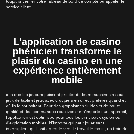
toujours vérifier votre tableau de bord de compte ou appeler le
service client.
L'application de casino
phénicien transforme le
plaisir du casino en une
expérience entièrement
mobile
afin que les joueurs puissent profiter de leurs machines à sous,
jeux de table et jeux avec croupiers en direct préférés quand et
où ils le souhaitent. Pour des graphismes fluides et de haute
qualité et des commandes réactives sur n'importe quel appareil,
l'application est optimisée pour tous les principaux systèmes
d'exploitation mobiles. N'importe qui peut jouer sans
interruption, qu'il soit en route vers le travail le matin, en train de