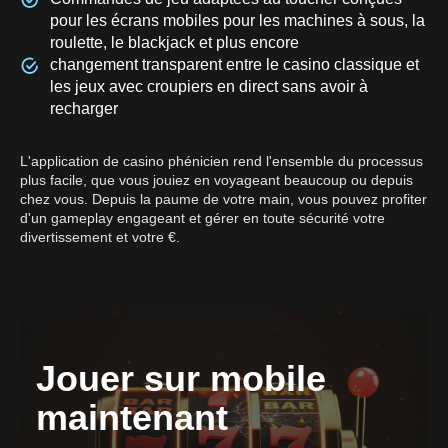
pour les écrans mobiles pour les machines à sous, la
roulette, le blackjack et plus encore
changement transparent entre le casino classique et
les jeux avec croupiers en direct sans avoir à
recharger
L'application de casino phénicien rend l'ensemble du processus
plus facile, que vous jouiez en voyageant beaucoup ou depuis
chez vous. Depuis la paume de votre main, vous pouvez profiter
d'un gameplay engageant et gérer en toute sécurité votre
divertissement et votre €.
Jouer sur mobile
maintenant