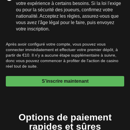
votre expérience à certains besoins. Si la loi l'exige
ou pour la sécurité des joueurs, confirmez votre
nationalité. Acceptez les règles, assurez-vous que
vous avez l'âge légal pour le faire, puis envoyez
votre inscription.
Après avoir configuré votre compte, vous pouvez vous
connecter immédiatement et effectuer votre premier dépôt, à
partir de €10. Il n'y a aucune étape supplémentaire à suivre,
donc vous pouvez commencer à profiter de l'action de casino
réel tout de suite.
S'inscrire maintenant
Options de paiement
rapides et sûres