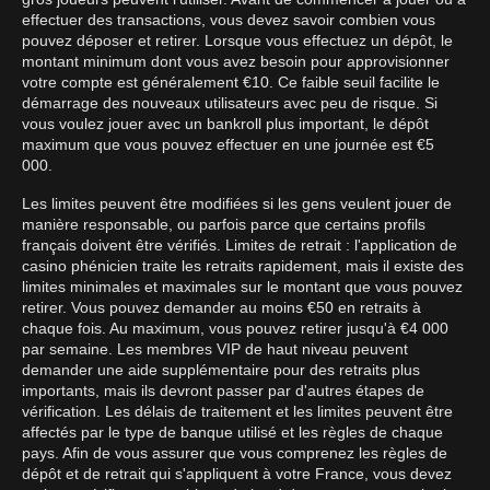
effectuer des transactions, vous devez savoir combien vous
pouvez déposer et retirer. Lorsque vous effectuez un dépôt, le
montant minimum dont vous avez besoin pour approvisionner
votre compte est généralement €10. Ce faible seuil facilite le
démarrage des nouveaux utilisateurs avec peu de risque. Si
vous voulez jouer avec un bankroll plus important, le dépôt
maximum que vous pouvez effectuer en une journée est €5
000.
Les limites peuvent être modifiées si les gens veulent jouer de
manière responsable, ou parfois parce que certains profils
français doivent être vérifiés. Limites de retrait : l'application de
casino phénicien traite les retraits rapidement, mais il existe des
limites minimales et maximales sur le montant que vous pouvez
retirer. Vous pouvez demander au moins €50 en retraits à
chaque fois. Au maximum, vous pouvez retirer jusqu'à €4 000
par semaine. Les membres VIP de haut niveau peuvent
demander une aide supplémentaire pour des retraits plus
importants, mais ils devront passer par d'autres étapes de
vérification. Les délais de traitement et les limites peuvent être
affectés par le type de banque utilisé et les règles de chaque
pays. Afin de vous assurer que vous comprenez les règles de
dépôt et de retrait qui s'appliquent à votre France, vous devez