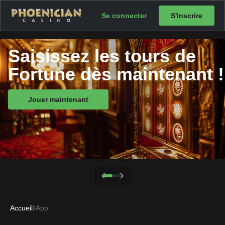
Se connecter
S'inscrire
Saisissez les tours de
Fortune dès maintenant !
Jouer maintenant
Accueil
App