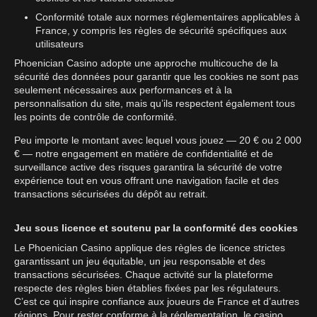
Conformité totale aux normes réglementaires applicables à
France, y compris les règles de sécurité spécifiques aux
utilisateurs
Phoenician Casino adopte une approche multicouche de la
sécurité des données pour garantir que les cookies ne sont pas
seulement nécessaires aux performances et à la
personnalisation du site, mais qu’ils respectent également tous
les points de contrôle de conformité.
Peu importe le montant avec lequel vous jouez — 20 € ou 2 000
€ — notre engagement en matière de confidentialité et de
surveillance active des risques garantira la sécurité de votre
expérience tout en vous offrant une navigation facile et des
transactions sécurisées du dépôt au retrait.
Jeu sous licence et soutenu par la conformité des cookies
Le Phoenician Casino applique des règles de licence strictes
garantissant un jeu équitable, un jeu responsable et des
transactions sécurisées. Chaque activité sur la plateforme
respecte des règles bien établies fixées par les régulateurs.
C’est ce qui inspire confiance aux joueurs de France et d’autres
régions. Pour rester conforme à la réglementation, le casino