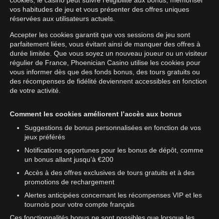
cookies, le casino peut suivre l’éligibilité aux bonus, mémoriser
vos habitudes de jeu et vous présenter des offres uniques
réservées aux utilisateurs actuels.
Accepter les cookies garantit que vos sessions de jeu sont
parfaitement liées, vous évitant ainsi de manquer des offres à
durée limitée. Que vous soyez un nouveau joueur ou un visiteur
régulier de France, Phoenician Casino utilise les cookies pour
vous informer dès que des fonds bonus, des tours gratuits ou
des récompenses de fidélité deviennent accessibles en fonction
de votre activité.
Comment les cookies améliorent l’accès aux bonus
Suggestions de bonus personnalisées en fonction de vos
jeux préférés
Notifications opportunes pour les bonus de dépôt, comme
un bonus allant jusqu’à €200
Accès à des offres exclusives de tours gratuits et à des
promotions de rechargement
Alertes anticipées concernant les récompenses VIP et les
tournois pour votre compte français
Ces fonctionnalités bonus ne sont possibles que lorsque les