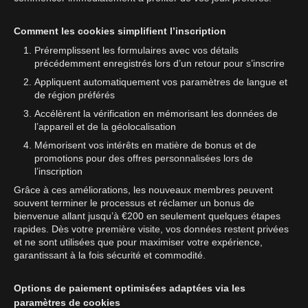
Comment les cookies simplifient l’inscription
Préremplissent les formulaires avec vos détails
précédemment enregistrés lors d’un retour pour s’inscrire
Appliquent automatiquement vos paramètres de langue et
de région préférés
Accélèrent la vérification en mémorisant les données de
l’appareil et de la géolocalisation
Mémorisent vos intérêts en matière de bonus et de
promotions pour des offres personnalisées lors de
l’inscription
Grâce à ces améliorations, les nouveaux membres peuvent
souvent terminer le processus et réclamer un bonus de
bienvenue allant jusqu’à €200 en seulement quelques étapes
rapides. Dès votre première visite, vos données restent privées
et ne sont utilisées que pour maximiser votre expérience,
garantissant à la fois sécurité et commodité.
Options de paiement optimisées adaptées via les
paramètres de cookies