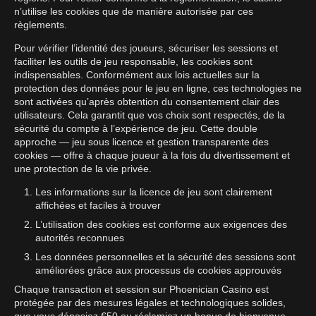
n’utilise les cookies que de manière autorisée par ces
règlements.
Pour vérifier l’identité des joueurs, sécuriser les sessions et
faciliter les outils de jeu responsable, les cookies sont
indispensables. Conformément aux lois actuelles sur la
protection des données pour le jeu en ligne, ces technologies ne
sont activées qu’après obtention du consentement clair des
utilisateurs. Cela garantit que vos choix sont respectés, de la
sécurité du compte à l’expérience de jeu. Cette double
approche — jeu sous licence et gestion transparente des
cookies — offre à chaque joueur à la fois du divertissement et
une protection de la vie privée.
Les informations sur la licence de jeu sont clairement
affichées et faciles à trouver
L’utilisation des cookies est conforme aux exigences des
autorités reconnues
Les données personnelles et la sécurité des sessions sont
améliorées grâce aux processus de cookies approuvés
Chaque transaction et session sur Phoenician Casino est
protégée par des mesures légales et technologiques solides,