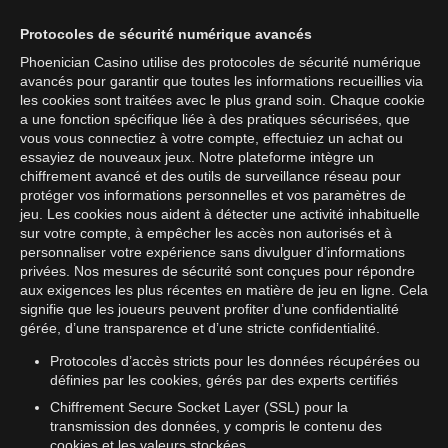
Protocoles de sécurité numérique avancés
Phoenician Casino utilise des protocoles de sécurité numérique
avancés pour garantir que toutes les informations recueillies via
les cookies sont traitées avec le plus grand soin. Chaque cookie
a une fonction spécifique liée à des pratiques sécurisées, que
vous vous connectiez à votre compte, effectuiez un achat ou
essayiez de nouveaux jeux. Notre plateforme intègre un
chiffrement avancé et des outils de surveillance réseau pour
protéger vos informations personnelles et vos paramètres de
jeu. Les cookies nous aident à détecter une activité inhabituelle
sur votre compte, à empêcher les accès non autorisés et à
personnaliser votre expérience sans divulguer d’informations
privées. Nos mesures de sécurité sont conçues pour répondre
aux exigences les plus récentes en matière de jeu en ligne. Cela
signifie que les joueurs peuvent profiter d’une confidentialité
gérée, d’une transparence et d’une stricte confidentialité.
Protocoles d’accès stricts pour les données récupérées ou
définies par les cookies, gérés par des experts certifiés
Chiffrement Secure Socket Layer (SSL) pour la
transmission des données, y compris le contenu des
cookies et les valeurs stockées