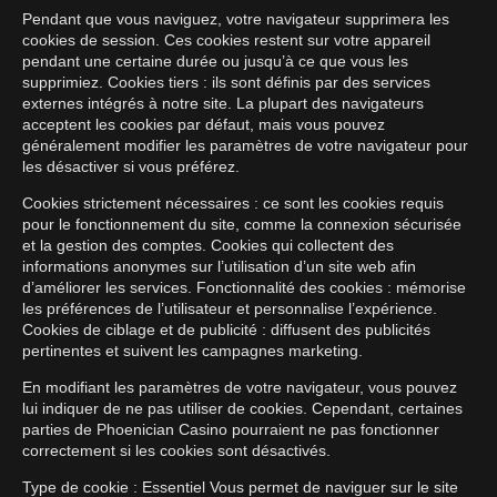
Pendant que vous naviguez, votre navigateur supprimera les
cookies de session. Ces cookies restent sur votre appareil
pendant une certaine durée ou jusqu’à ce que vous les
supprimiez. Cookies tiers : ils sont définis par des services
externes intégrés à notre site. La plupart des navigateurs
acceptent les cookies par défaut, mais vous pouvez
généralement modifier les paramètres de votre navigateur pour
les désactiver si vous préférez.
Cookies strictement nécessaires : ce sont les cookies requis
pour le fonctionnement du site, comme la connexion sécurisée
et la gestion des comptes. Cookies qui collectent des
informations anonymes sur l’utilisation d’un site web afin
d’améliorer les services. Fonctionnalité des cookies : mémorise
les préférences de l’utilisateur et personnalise l’expérience.
Cookies de ciblage et de publicité : diffusent des publicités
pertinentes et suivent les campagnes marketing.
En modifiant les paramètres de votre navigateur, vous pouvez
lui indiquer de ne pas utiliser de cookies. Cependant, certaines
parties de Phoenician Casino pourraient ne pas fonctionner
correctement si les cookies sont désactivés.
Type de cookie : Essentiel Vous permet de naviguer sur le site