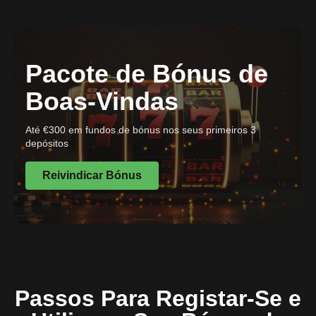
Pacote de Bónus de
Boas-Vindas
Até €300 em fundos de bónus nos seus primeiros 3
depósitos
Reivindicar Bónus
Passos Para Registar-Se e