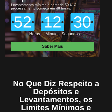
Levantamento mínimo a partir de 50 €. O
processamento começa em 48 horas.
52
12
28
Horas
Minutos
Segundos
Saber Mais
No Que Diz Respeito a
Depósitos e
Levantamentos, os
Limites Mínimos e