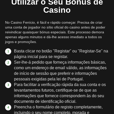
Utilizar o Seu Bónus de
Casino
No Casino Fenício, é fácil e rápido começar. Precisa de criar
uma conta de jogador no sítio oficial do casino antes de poder
reivindicar quaisquer bónus especiais. Este processo demora
apenas alguns minutos e dá-lhe acesso imediato a todos os
jogos e promoções.
Basta clicar no botão "Registar" ou "Registar-Se" na
página inicial para se registar.
Ser-lhe-á pedido que forneça informações básicas,
como um endereço de email válido, as informações
de início de sessão que preferir e informações
pessoais exigidas pela lei de Portugal.
Para facilitar a verificação rápida da sua conta e os
levantamentos futuros, certifique-se de que as
informações que fornece correspondem às do seu
documento de identificação oficial.
Preencha o formulário de registo completamente,
incluindo o seu nome completo, morada e