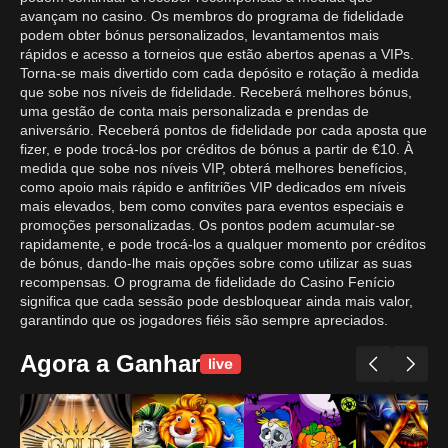
avançam no casino. Os membros do programa de fidelidade
podem obter bónus personalizados, levantamentos mais
rápidos e acesso a torneios que estão abertos apenas a VIPs.
Torna-se mais divertido com cada depósito e rotação à medida
que sobe nos níveis de fidelidade. Receberá melhores bónus,
uma gestão de conta mais personalizada e prendas de
aniversário. Receberá pontos de fidelidade por cada aposta que
fizer, e pode trocá-los por créditos de bónus a partir de €10. À
medida que sobe nos níveis VIP, obterá melhores benefícios,
como apoio mais rápido e anfitriões VIP dedicados em níveis
mais elevados, bem como convites para eventos especiais e
promoções personalizadas. Os pontos podem acumular-se
rapidamente, e pode trocá-los a qualquer momento por créditos
de bónus, dando-lhe mais opções sobre como utilizar as suas
recompensas. O programa de fidelidade do Casino Fenício
significa que cada sessão pode desbloquear ainda mais valor,
garantindo que os jogadores fiéis são sempre apreciados.
Agora a Ganhar