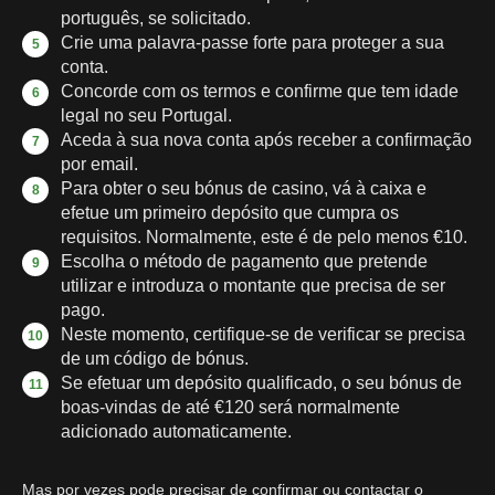
português, se solicitado.
Crie uma palavra-passe forte para proteger a sua
conta.
Concorde com os termos e confirme que tem idade
legal no seu Portugal.
Aceda à sua nova conta após receber a confirmação
por email.
Para obter o seu bónus de casino, vá à caixa e
efetue um primeiro depósito que cumpra os
requisitos. Normalmente, este é de pelo menos €10.
Escolha o método de pagamento que pretende
utilizar e introduza o montante que precisa de ser
pago.
Neste momento, certifique-se de verificar se precisa
de um código de bónus.
Se efetuar um depósito qualificado, o seu bónus de
boas-vindas de até €120 será normalmente
adicionado automaticamente.
Mas por vezes pode precisar de confirmar ou contactar o