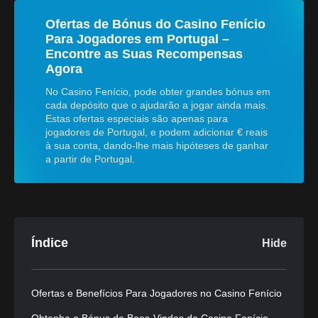
Ofertas de Bónus do Casino Fenício
Para Jogadores em Portugal –
Encontre as Suas Recompensas
Agora
No Casino Fenício, pode obter grandes bónus em
cada depósito que o ajudarão a jogar ainda mais.
Estas ofertas especiais são apenas para
jogadores de Portugal, e podem adicionar € reais
à sua conta, dando-lhe mais hipóteses de ganhar
a partir de Portugal.
Índice
Hide
Ofertas e Benefícios Para Jogadores no Casino Fenício