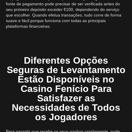
fonte de pagamento pode precisar de ser verificada antes do
seu primeiro depósito exceder €100, dependendo do serviço
que escolher. Quando efetua transações, tudo corre de forma
suave e fácil porque funciona com todas as principais
plataformas financeiras.
Diferentes Opções
Seguras de Levantamento
Estão Disponíveis no
Casino Fenício Para
Satisfazer as
Necessidades de Todos
os Jogadores
Para garantir que recebe os seus ganhos rapidamente, pode