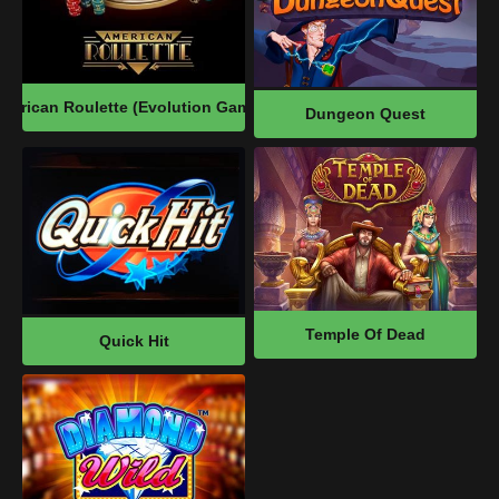
merican Roulette (Evolution Gaming)
Dungeon Quest
Temple Of Dead
Quick Hit