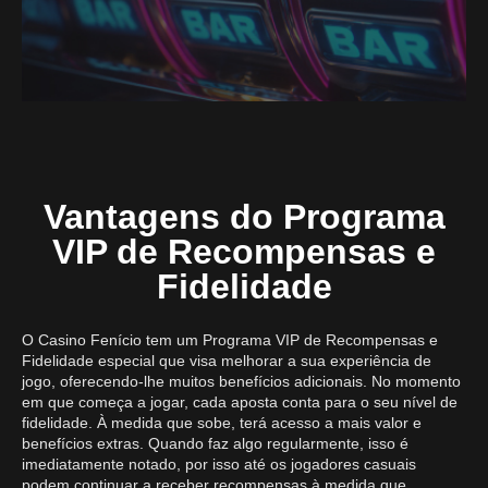
Vantagens do Programa
VIP de Recompensas e
Fidelidade
O Casino Fenício tem um Programa VIP de Recompensas e
Fidelidade especial que visa melhorar a sua experiência de
jogo, oferecendo-lhe muitos benefícios adicionais. No momento
em que começa a jogar, cada aposta conta para o seu nível de
fidelidade. À medida que sobe, terá acesso a mais valor e
benefícios extras. Quando faz algo regularmente, isso é
imediatamente notado, por isso até os jogadores casuais
podem continuar a receber recompensas à medida que