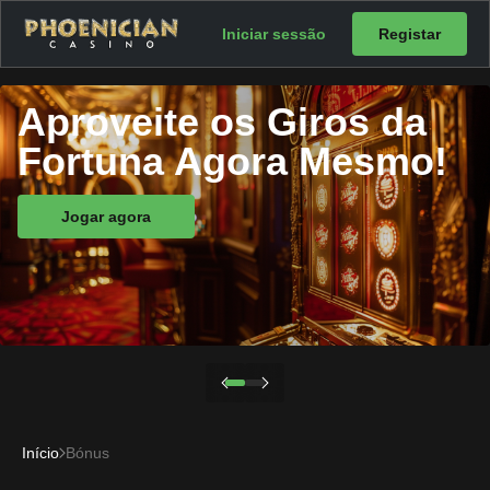
Iniciar sessão
Registar
Aproveite os Giros da
Fortuna Agora Mesmo!
Jogar agora
Início
Bónus