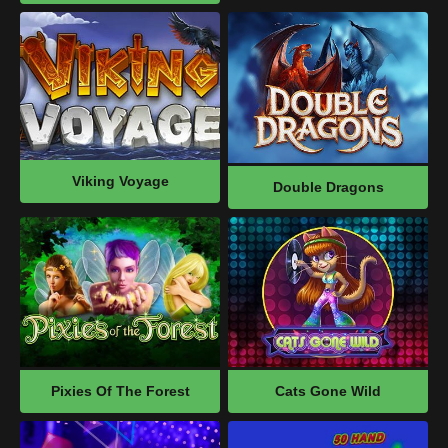
Viking Voyage
Double Dragons
Pixies Of The Forest
Cats Gone Wild