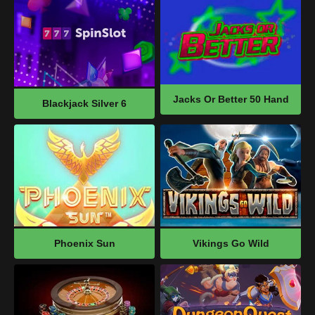
Jacks Or Better 50 Hand
Blackjack Silver 6
Phoenix Sun
Vikings Go Wild