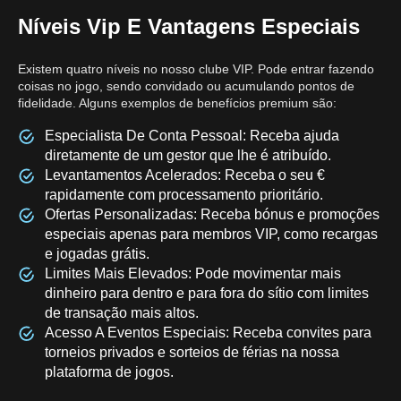
Níveis Vip E Vantagens Especiais
Existem quatro níveis no nosso clube VIP. Pode entrar fazendo
coisas no jogo, sendo convidado ou acumulando pontos de
fidelidade. Alguns exemplos de benefícios premium são:
Especialista De Conta Pessoal: Receba ajuda
diretamente de um gestor que lhe é atribuído.
Levantamentos Acelerados: Receba o seu €
rapidamente com processamento prioritário.
Ofertas Personalizadas: Receba bónus e promoções
especiais apenas para membros VIP, como recargas
e jogadas grátis.
Limites Mais Elevados: Pode movimentar mais
dinheiro para dentro e para fora do sítio com limites
de transação mais altos.
Acesso A Eventos Especiais: Receba convites para
torneios privados e sorteios de férias na nossa
plataforma de jogos.