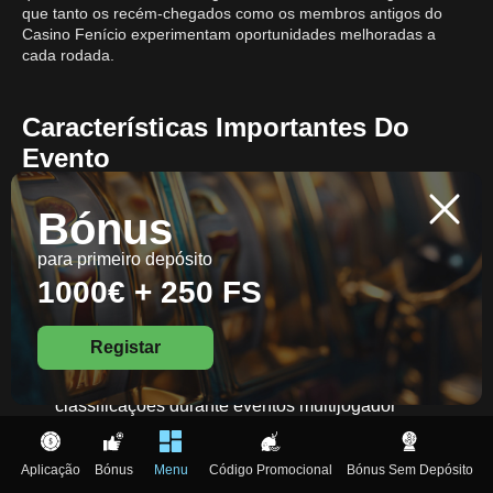
que tanto os recém-chegados como os membros antigos do
Casino Fenício experimentam oportunidades melhoradas a
cada rodada.
Características Importantes Do
Evento
Sorteios especiais: Pode ganhar grandes prémios,
Bónus
como bónus exclusivos que vão diretamente para o
para primeiro depósito
seu €.
1000€ + 250 FS
Lançamentos sazonais de slots: Experimente jogos
inspirados nas tradições de Portugal, onde
funcionalidades especiais ativam mais
Registar
frequentemente do que o habitual.
Confronto de jogos de mesa: Suba nas
classificações durante eventos multijogador
agendados para incentivos em dinheiro aumentados.
Aplicação
Bónus
Menu
Código Promocional
Bónus Sem Depósito
Recomendamos que mantenha um olho no seu painel, pois