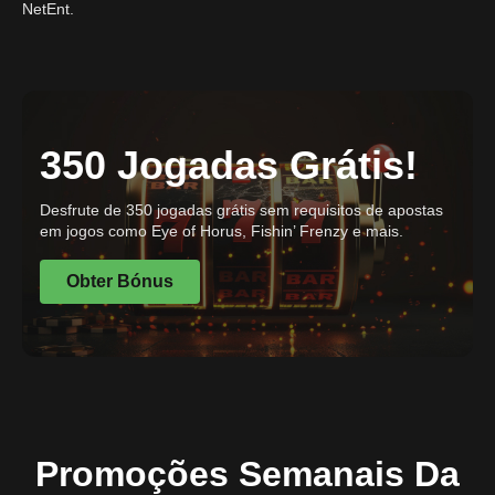
NetEnt.
350 Jogadas Grátis!
Desfrute de 350 jogadas grátis sem requisitos de apostas
em jogos como Eye of Horus, Fishin’ Frenzy e mais.
Obter Bónus
Promoções Semanais Da