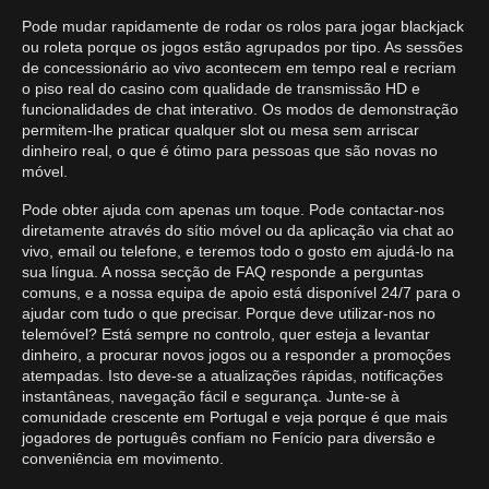
Pode mudar rapidamente de rodar os rolos para jogar blackjack
ou roleta porque os jogos estão agrupados por tipo. As sessões
de concessionário ao vivo acontecem em tempo real e recriam
o piso real do casino com qualidade de transmissão HD e
funcionalidades de chat interativo. Os modos de demonstração
permitem-lhe praticar qualquer slot ou mesa sem arriscar
dinheiro real, o que é ótimo para pessoas que são novas no
móvel.
Pode obter ajuda com apenas um toque. Pode contactar-nos
diretamente através do sítio móvel ou da aplicação via chat ao
vivo, email ou telefone, e teremos todo o gosto em ajudá-lo na
sua língua. A nossa secção de FAQ responde a perguntas
comuns, e a nossa equipa de apoio está disponível 24/7 para o
ajudar com tudo o que precisar. Porque deve utilizar-nos no
telemóvel? Está sempre no controlo, quer esteja a levantar
dinheiro, a procurar novos jogos ou a responder a promoções
atempadas. Isto deve-se a atualizações rápidas, notificações
instantâneas, navegação fácil e segurança. Junte-se à
comunidade crescente em Portugal e veja porque é que mais
jogadores de português confiam no Fenício para diversão e
conveniência em movimento.