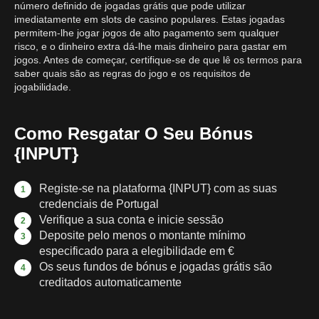
número definido de jogadas grátis que pode utilizar
imediatamente em slots de casino populares. Estas jogadas
permitem-lhe jogar jogos de alto pagamento sem qualquer
risco, e o dinheiro extra dá-lhe mais dinheiro para gastar em
jogos. Antes de começar, certifique-se de que lê os termos para
saber quais são as regras do jogo e os requisitos de
jogabilidade.
Como Resgatar O Seu Bónus
{INPUT}
Registe-se na plataforma {INPUT} com as suas
credenciais de Portugal
Verifique a sua conta e inicie sessão
Deposite pelo menos o montante mínimo
especificado para a elegibilidade em €
Os seus fundos de bónus e jogadas grátis são
creditados automaticamente