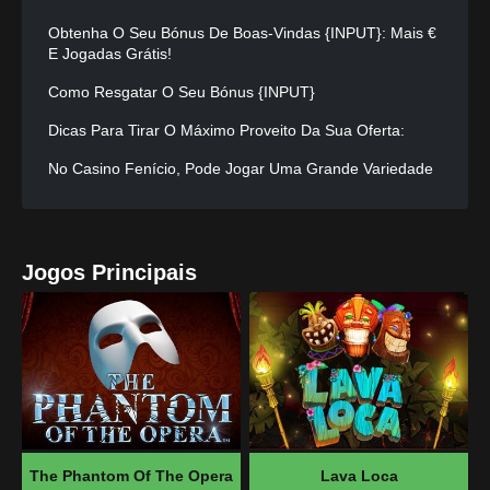
Obtenha O Seu Bónus De Boas-Vindas {INPUT}: Mais €
E Jogadas Grátis!
Como Resgatar O Seu Bónus {INPUT}
Dicas Para Tirar O Máximo Proveito Da Sua Oferta:
No Casino Fenício, Pode Jogar Uma Grande Variedade
De Jogos, Como Slots, Mesas E Concessionários Ao
Vivo
Jogos Com Mesas E Concessionários Ao Vivo
Jogos Principais
Promoções Semanais Da Marca: Jogadas Grátis,
Cashback E Torneios
Como Tirar O Máximo Proveito Dos Torneios Semanais
E Do Cashback
Torne-Se Um Vip No Casino Fenício: Obtenha
Recompensas Especiais
Níveis Vip E Vantagens Especiais
The Phantom Of The Opera
Lava Loca