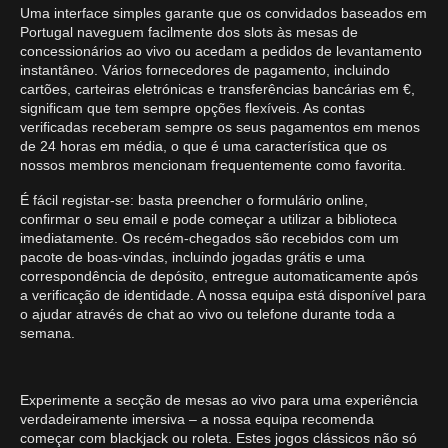
Uma interface simples garante que os convidados baseados em
Portugal naveguem facilmente dos slots às mesas de
concessionários ao vivo ou acedam a pedidos de levantamento
instantâneo. Vários fornecedores de pagamento, incluindo
cartões, carteiras eletrónicas e transferências bancárias em €,
significam que tem sempre opções flexíveis. As contas
verificadas receberam sempre os seus pagamentos em menos
de 24 horas em média, o que é uma característica que os
nossos membros mencionam frequentemente como favorita.
É fácil registar-se: basta preencher o formulário online,
confirmar o seu email e pode começar a utilizar a biblioteca
imediatamente. Os recém-chegados são recebidos com um
pacote de boas-vindas, incluindo jogadas grátis e uma
correspondência de depósito, entregue automaticamente após
a verificação de identidade. A nossa equipa está disponível para
o ajudar através de chat ao vivo ou telefone durante toda a
semana.
Experimente a secção de mesas ao vivo para uma experiência
verdadeiramente imersiva – a nossa equipa recomenda
começar com blackjack ou roleta. Estes jogos clássicos não só