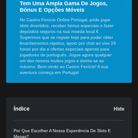
Tem Uma Ampla Gama De Jogos,
Bónus E Opções Móveis
No Casino Fenício Online Portugal, pode jogar
slots divertidos, receber bónus especiais e fazer
depósitos seguros na sua moeda local €.
Sugerimos que se registe hoje para poder obter
levantamentos rápidos, apoio por chat ao vivo 24
horas por dia e ofertas especiais apenas para
jogadores de português. Jogue agora qualquer
um dos nossos muitos jogos e divirta-se ao
máximo. Bem-vindo ao Casino Fenício! A sua
aventura começa em Portugal
Índice
Hide
Por Que Escolher A Nossa Experiência De Slots E
Mesas?