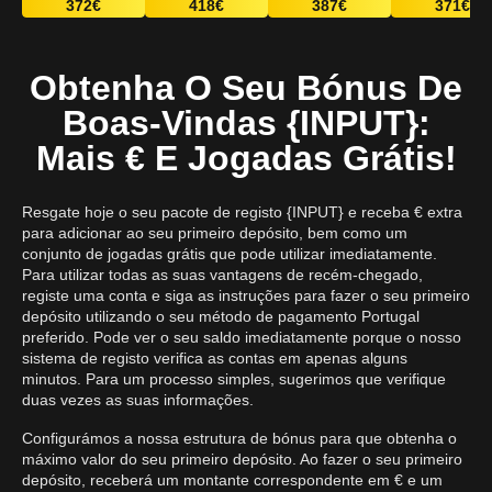
372€
418€
387€
371€
Obtenha O Seu Bónus De
Boas-Vindas {INPUT}:
Mais € E Jogadas Grátis!
Resgate hoje o seu pacote de registo {INPUT} e receba € extra
para adicionar ao seu primeiro depósito, bem como um
conjunto de jogadas grátis que pode utilizar imediatamente.
Para utilizar todas as suas vantagens de recém-chegado,
registe uma conta e siga as instruções para fazer o seu primeiro
depósito utilizando o seu método de pagamento Portugal
preferido. Pode ver o seu saldo imediatamente porque o nosso
sistema de registo verifica as contas em apenas alguns
minutos. Para um processo simples, sugerimos que verifique
duas vezes as suas informações.
Configurámos a nossa estrutura de bónus para que obtenha o
máximo valor do seu primeiro depósito. Ao fazer o seu primeiro
depósito, receberá um montante correspondente em € e um