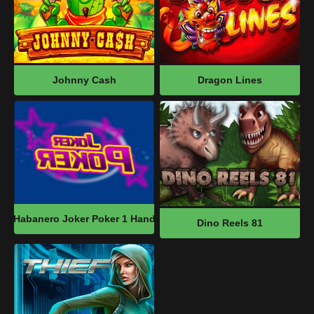
Johnny Cash
Dragon Lines
Fairies Forest
Dino Reels 81