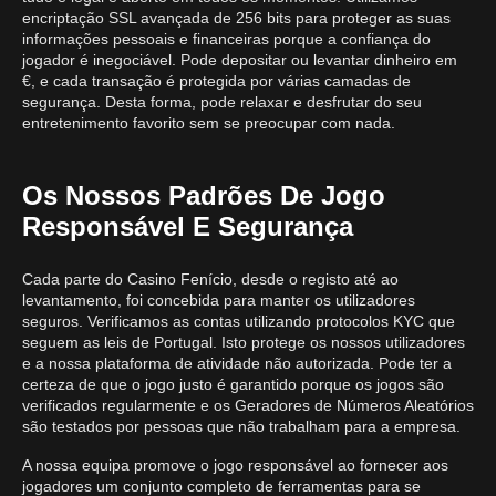
encriptação SSL avançada de 256 bits para proteger as suas
informações pessoais e financeiras porque a confiança do
jogador é inegociável. Pode depositar ou levantar dinheiro em
€, e cada transação é protegida por várias camadas de
segurança. Desta forma, pode relaxar e desfrutar do seu
entretenimento favorito sem se preocupar com nada.
Os Nossos Padrões De Jogo
Responsável E Segurança
Cada parte do Casino Fenício, desde o registo até ao
levantamento, foi concebida para manter os utilizadores
seguros. Verificamos as contas utilizando protocolos KYC que
seguem as leis de Portugal. Isto protege os nossos utilizadores
e a nossa plataforma de atividade não autorizada. Pode ter a
certeza de que o jogo justo é garantido porque os jogos são
verificados regularmente e os Geradores de Números Aleatórios
são testados por pessoas que não trabalham para a empresa.
A nossa equipa promove o jogo responsável ao fornecer aos
jogadores um conjunto completo de ferramentas para se