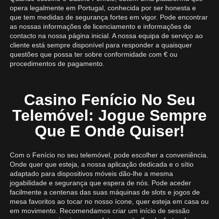
opera legalmente em Portugal, conhecida por ser honesta e
que tem medidas de segurança fortes em vigor. Pode encontrar
as nossas informações de licenciamento e informações de
contacto na nossa página inicial. A nossa equipa de serviço ao
cliente está sempre disponível para responder a quaisquer
questões que possa ter sobre conformidade com € ou
procedimentos de pagamento.
Casino Fenício No Seu
Telemóvel: Jogue Sempre
Que E Onde Quiser!
Com o Fenício no seu telemóvel, pode escolher a conveniência.
Onde quer que esteja, a nossa aplicação dedicada e o sítio
adaptado para dispositivos móveis dão-lhe a mesma
jogabilidade e segurança que espera de nós. Pode aceder
facilmente a centenas das suas máquinas de slots e jogos de
mesa favoritos ao tocar no nosso ícone, quer esteja em casa ou
em movimento. Recomendamos criar um início de sessão