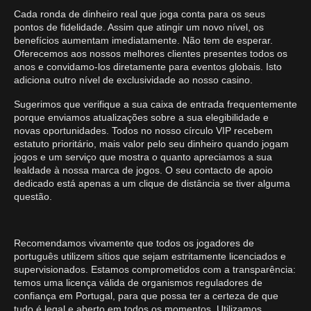
Cada ronda de dinheiro real que joga conta para os seus
pontos de fidelidade. Assim que atingir um novo nível, os
benefícios aumentam imediatamente. Não tem de esperar.
Oferecemos aos nossos melhores clientes presentes todos os
anos e convidamo-los diretamente para eventos globais. Isto
adiciona outro nível de exclusividade ao nosso casino.
Sugerimos que verifique a sua caixa de entrada frequentemente
porque enviamos atualizações sobre a sua elegibilidade e
novas oportunidades. Todos no nosso círculo VIP recebem
estatuto prioritário, mais valor pelo seu dinheiro quando jogam
jogos e um serviço que mostra o quanto apreciamos a sua
lealdade à nossa marca de jogos. O seu contacto de apoio
dedicado está apenas a um clique de distância se tiver alguma
questão.
Recomendamos vivamente que todos os jogadores de
português utilizem sítios que sejam estritamente licenciados e
supervisionados. Estamos comprometidos com a transparência:
temos uma licença válida de organismos reguladores de
confiança em Portugal, para que possa ter a certeza de que
tudo é legal e aberto em todos os momentos. Utilizamos