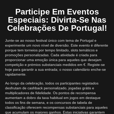
Participe Em Eventos
Especiais: Divirta-Se Nas
Celebrações De Portugal!
Junte-se ao nosso festival único com tema de Portugal e
experimente um novo nível de diversão. Este evento é diferente
porque tem torneios por tempo limitado, slots temáticos e
promoções personalizadas. Cada atividade é criada para
proporcionar uma emoção única para aqueles que desejam
competição e prémios substanciais medidos em €. Registe-se
hoje para garantir a sua entrada; o nosso calendário enche-se
rapidamente.
Ao longo da celebração, todos os participantes registados
desfrutam de cashback personalizado, jogadas grátis e
multiplicadores de fidelidade. Os pontos de recompensa
aumentam a dobro da taxa habitual em jogos em destaque
todos os fins de semana, e os concursos de tabela de
classificação oferecem recompensas substanciais para aqueles
que acumulam os maiores ganhos. Estas iniciativas garantem