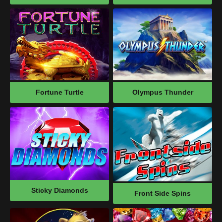
Os Nossos Padrões De Jogo Responsável E Segurança
O Casino Fenício Está Licenciado E Seguro Em
Portugal, Para Que Possa Jogar Com Confiança
Casino Fenício No Seu Telemóvel: Jogue Sempre Que
E Onde Quiser!
Desfrute De Funcionalidades Robustas E
Funcionalidade Completa
Fortune Turtle
Olympus Thunder
Participe Em Eventos Especiais: Divirta-Se Nas
Celebrações De Portugal!
Características Importantes Do Evento
Junte-Se Aos Vencedores Do Casino Fenício: Pessoas
Em Portugal Estão A Ganhar Dinheiro!
Como Ter Sucesso Com O Fenício
Sticky Diamonds
Como Levantar Dinheiro Do Stake Usando €
Front Side Spins