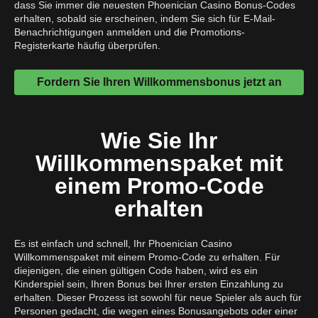
dass Sie immer die neuesten Phoenician Casino Bonus-Codes
erhalten, sobald sie erscheinen, indem Sie sich für E-Mail-
Benachrichtigungen anmelden und die Promotions-
Registerkarte häufig überprüfen.
Fordern Sie Ihren Willkommensbonus jetzt an
Wie Sie Ihr
Willkommenspaket mit
einem Promo-Code
erhalten
Es ist einfach und schnell, Ihr Phoenician Casino
Willkommenspaket mit einem Promo-Code zu erhalten. Für
diejenigen, die einen gültigen Code haben, wird es ein
Kinderspiel sein, Ihren Bonus bei Ihrer ersten Einzahlung zu
erhalten. Dieser Prozess ist sowohl für neue Spieler als auch für
Personen gedacht, die wegen eines Bonusangebots oder einer