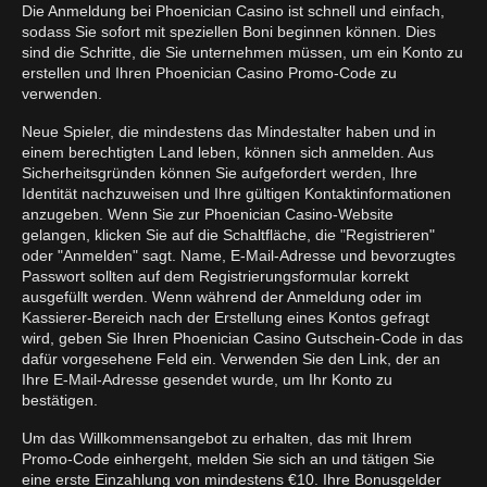
Die Anmeldung bei Phoenician Casino ist schnell und einfach,
sodass Sie sofort mit speziellen Boni beginnen können. Dies
sind die Schritte, die Sie unternehmen müssen, um ein Konto zu
erstellen und Ihren Phoenician Casino Promo-Code zu
verwenden.
Neue Spieler, die mindestens das Mindestalter haben und in
einem berechtigten Land leben, können sich anmelden. Aus
Sicherheitsgründen können Sie aufgefordert werden, Ihre
Identität nachzuweisen und Ihre gültigen Kontaktinformationen
anzugeben. Wenn Sie zur Phoenician Casino-Website
gelangen, klicken Sie auf die Schaltfläche, die "Registrieren"
oder "Anmelden" sagt. Name, E-Mail-Adresse und bevorzugtes
Passwort sollten auf dem Registrierungsformular korrekt
ausgefüllt werden. Wenn während der Anmeldung oder im
Kassierer-Bereich nach der Erstellung eines Kontos gefragt
wird, geben Sie Ihren Phoenician Casino Gutschein-Code in das
dafür vorgesehene Feld ein. Verwenden Sie den Link, der an
Ihre E-Mail-Adresse gesendet wurde, um Ihr Konto zu
bestätigen.
Um das Willkommensangebot zu erhalten, das mit Ihrem
Promo-Code einhergeht, melden Sie sich an und tätigen Sie
eine erste Einzahlung von mindestens €10. Ihre Bonusgelder