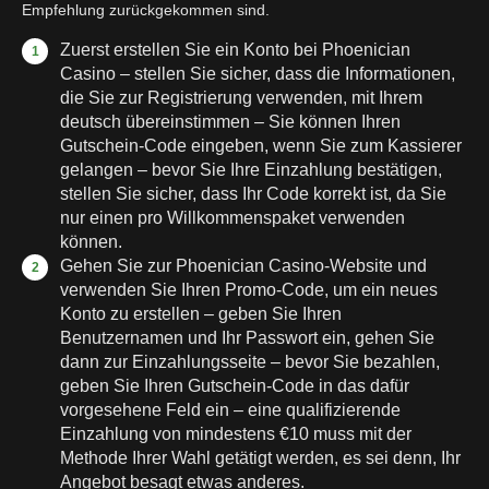
Empfehlung zurückgekommen sind.
Zuerst erstellen Sie ein Konto bei Phoenician
Casino – stellen Sie sicher, dass die Informationen,
die Sie zur Registrierung verwenden, mit Ihrem
deutsch übereinstimmen – Sie können Ihren
Gutschein-Code eingeben, wenn Sie zum Kassierer
gelangen – bevor Sie Ihre Einzahlung bestätigen,
stellen Sie sicher, dass Ihr Code korrekt ist, da Sie
nur einen pro Willkommenspaket verwenden
können.
Gehen Sie zur Phoenician Casino-Website und
verwenden Sie Ihren Promo-Code, um ein neues
Konto zu erstellen – geben Sie Ihren
Benutzernamen und Ihr Passwort ein, gehen Sie
dann zur Einzahlungsseite – bevor Sie bezahlen,
geben Sie Ihren Gutschein-Code in das dafür
vorgesehene Feld ein – eine qualifizierende
Einzahlung von mindestens €10 muss mit der
Methode Ihrer Wahl getätigt werden, es sei denn, Ihr
Angebot besagt etwas anderes.