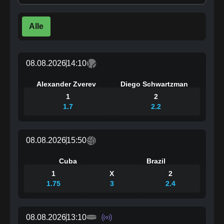
Alle
08.08.2026
14:10
Alexander Zverev
Diego Schwartzman
1
2
1.7
2.2
08.08.2026
15:50
Cuba
Brazil
1
X
2
1.75
3
2.4
08.08.2026
13:10