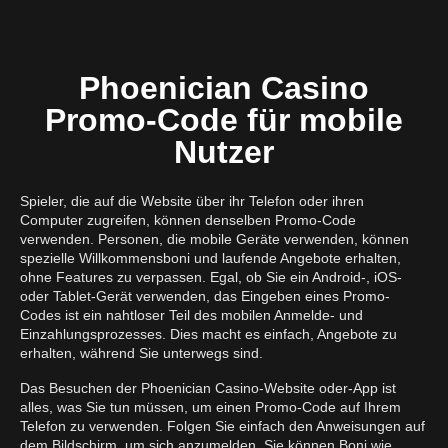
Phoenician Casino
Promo-Code für mobile
Nutzer
Spieler, die auf die Website über ihr Telefon oder ihren
Computer zugreifen, können denselben Promo-Code
verwenden. Personen, die mobile Geräte verwenden, können
spezielle Willkommensboni und laufende Angebote erhalten,
ohne Features zu verpassen. Egal, ob Sie ein Android-, iOS-
oder Tablet-Gerät verwenden, das Eingeben eines Promo-
Codes ist ein nahtloser Teil des mobilen Anmelde- und
Einzahlungsprozesses. Dies macht es einfach, Angebote zu
erhalten, während Sie unterwegs sind.
Das Besuchen der Phoenician Casino-Website oder-App ist
alles, was Sie tun müssen, um einen Promo-Code auf Ihrem
Telefon zu verwenden. Folgen Sie einfach den Anweisungen auf
dem Bildschirm, um sich anzumelden. Sie können Boni wie