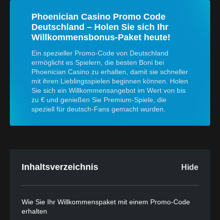
Phoenician Casino Promo Code
Deutschland – Holen Sie sich Ihr
Willkommensbonus-Paket heute!
Ein spezieller Promo-Code von Deutschland
ermöglicht es Spielern, die besten Boni bei
Phoenician Casino zu erhalten, damit sie schneller
mit ihren Lieblingsspielen beginnen können. Holen
Sie sich ein Willkommensangebot im Wert von bis
zu € und genießen Sie Premium-Spiele, die
speziell für deutsch-Fans gemacht wurden.
Inhaltsverzeichnis
Hide
Wie Sie Ihr Willkommenspaket mit einem Promo-Code
erhalten