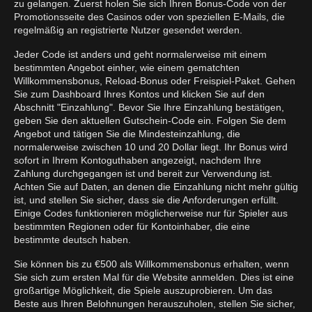
zu gelangen. Zuerst holen Sie sich Ihren Bonus-Code von der
Promotionsseite des Casinos oder von speziellen E-Mails, die
regelmäßig an registrierte Nutzer gesendet werden.
Jeder Code ist anders und geht normalerweise mit einem
bestimmten Angebot einher, wie einem gematchten
Willkommensbonus, Reload-Bonus oder Freispiel-Paket. Gehen
Sie zum Dashboard Ihres Kontos und klicken Sie auf den
Abschnitt "Einzahlung". Bevor Sie Ihre Einzahlung bestätigen,
geben Sie den aktuellen Gutschein-Code ein. Folgen Sie dem
Angebot und tätigen Sie die Mindesteinzahlung, die
normalerweise zwischen 10 und 20 Dollar liegt. Ihr Bonus wird
sofort in Ihrem Kontoguthaben angezeigt, nachdem Ihre
Zahlung durchgegangen ist und bereit zur Verwendung ist.
Achten Sie auf Daten, an denen die Einzahlung nicht mehr gültig
ist, und stellen Sie sicher, dass sie die Anforderungen erfüllt.
Einige Codes funktionieren möglicherweise nur für Spieler aus
bestimmten Regionen oder für Kontoinhaber, die eine
bestimmte deutsch haben.
Sie können bis zu €500 als Willkommensbonus erhalten, wenn
Sie sich zum ersten Mal für die Website anmelden. Dies ist eine
großartige Möglichkeit, die Spiele auszuprobieren. Um das
Beste aus Ihren Belohnungen herauszuholen, stellen Sie sicher,