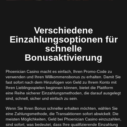
Verschiedene
Einzahlungsoptionen für
schnelle
Bonusaktivierung
Phoenician Casino macht es einfach, Ihren Promo-Code zu
verwenden und Ihren Willkommensbonus zu erhalten. Damit Sie
fast sofort nach dem Hinzufügen von Geld zu Ihrem Konto mit
Ihren Lieblingsspielen beginnen können, bietet die Plattform
eine Reihe sicherer Einzahlungsmethoden, die darauf ausgelegt
sind, schnell, sicher und einfach zu sein.
Wenn Sie Ihren Bonus schneller erhalten möchten, wählen Sie
eine Zahlungsmethode, die Transaktionen sofort abwickelt. Die
meisten Möglichkeiten, Geld bei Phoenician Casino einzuzahlen,
sind sofort, was bedeutet, dass Ihre qualifizierende Einzahlung