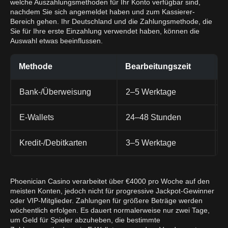
welche Auszahlungsmethoden für Ihr Konto verfügbar sind,
nachdem Sie sich angemeldet haben und zum Kassierer-
Bereich gehen. Ihr Deutschland und die Zahlungsmethode, die
Sie für Ihre erste Einzahlung verwendet haben, können die
Auswahl etwas beeinflussen.
Methode
Bearbeitungszeit
M
Bank-/Überweisung
2–5 Werktage
E-Wallets
24–48 Stunden
Kredit-/Debitkarten
3–5 Werktage
Phoenician Casino verarbeitet über €4000 pro Woche auf den
meisten Konten, jedoch nicht für progressive Jackpot-Gewinner
oder VIP-Mitglieder. Zahlungen für größere Beträge werden
wöchentlich erfolgen. Es dauert normalerweise nur zwei Tage,
um Geld für Spieler abzuheben, die bestimmte