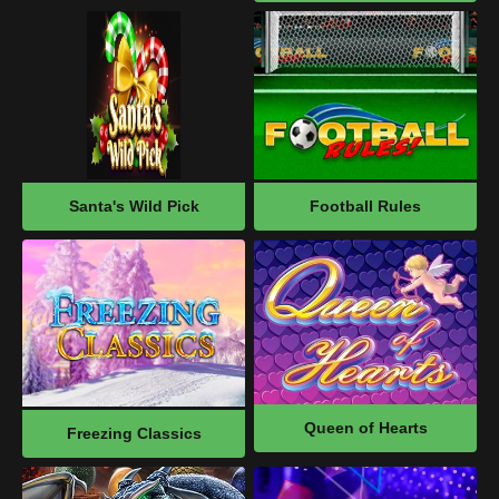
Grand Galore
Football Rules
Queen of Hearts
Freezing Classics