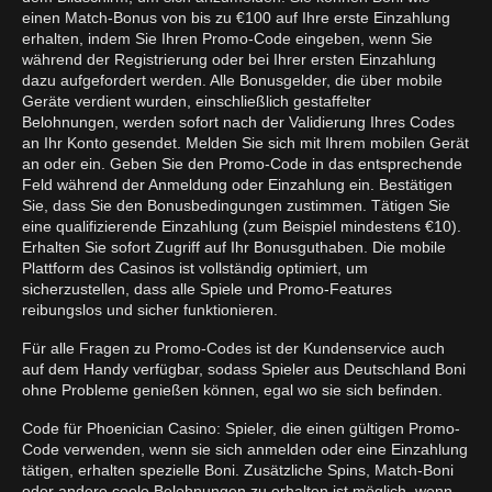
einen Match-Bonus von bis zu €100 auf Ihre erste Einzahlung
erhalten, indem Sie Ihren Promo-Code eingeben, wenn Sie
während der Registrierung oder bei Ihrer ersten Einzahlung
dazu aufgefordert werden. Alle Bonusgelder, die über mobile
Geräte verdient wurden, einschließlich gestaffelter
Belohnungen, werden sofort nach der Validierung Ihres Codes
an Ihr Konto gesendet. Melden Sie sich mit Ihrem mobilen Gerät
an oder ein. Geben Sie den Promo-Code in das entsprechende
Feld während der Anmeldung oder Einzahlung ein. Bestätigen
Sie, dass Sie den Bonusbedingungen zustimmen. Tätigen Sie
eine qualifizierende Einzahlung (zum Beispiel mindestens €10).
Erhalten Sie sofort Zugriff auf Ihr Bonusguthaben. Die mobile
Plattform des Casinos ist vollständig optimiert, um
sicherzustellen, dass alle Spiele und Promo-Features
reibungslos und sicher funktionieren.
Für alle Fragen zu Promo-Codes ist der Kundenservice auch
auf dem Handy verfügbar, sodass Spieler aus Deutschland Boni
ohne Probleme genießen können, egal wo sie sich befinden.
Code für Phoenician Casino: Spieler, die einen gültigen Promo-
Code verwenden, wenn sie sich anmelden oder eine Einzahlung
tätigen, erhalten spezielle Boni. Zusätzliche Spins, Match-Boni
oder andere coole Belohnungen zu erhalten ist möglich, wenn