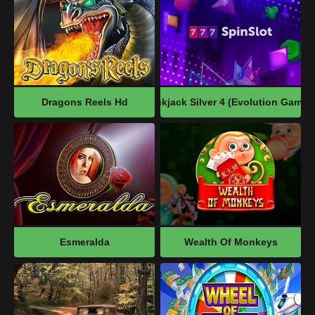
Dragons Reels Hd
Blackjack Silver 4 (Evolution Gamin
Esmeralda
Wealth Of Monkeys