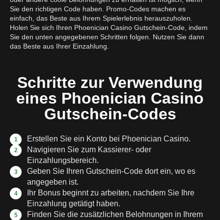
Sie den richtigen Code haben. Promo-Codes machen es
einfach, das Beste aus Ihrem Spielerlebnis herauszuholen.
Holen Sie sich Ihren Phoenician Casino Gutschein-Code, indem
Sie den unten angegebenen Schritten folgen. Nutzen Sie dann
das Beste aus Ihrer Einzahlung.
Schritte zur Verwendung
eines Phoenician Casino
Gutschein-Codes
Erstellen Sie ein Konto bei Phoenician Casino.
Navigieren Sie zum Kassierer- oder
Einzahlungsbereich.
Geben Sie Ihren Gutschein-Code dort ein, wo es
angegeben ist.
Ihr Bonus beginnt zu arbeiten, nachdem Sie Ihre
Einzahlung getätigt haben.
Finden Sie die zusätzlichen Belohnungen in Ihrem